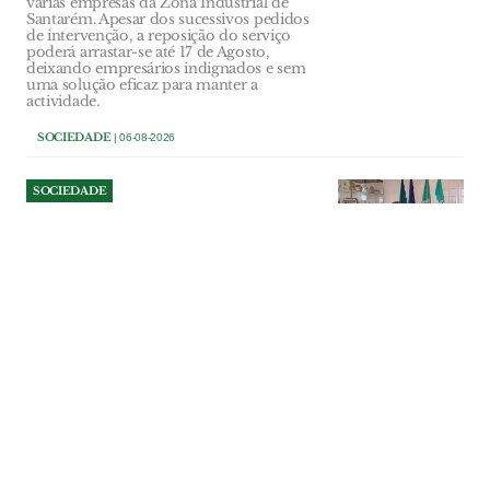
várias empresas da Zona Industrial de
Santarém. Apesar dos sucessivos pedidos
de intervenção, a reposição do serviço
poderá arrastar-se até 17 de Agosto,
deixando empresários indignados e sem
uma solução eficaz para manter a
actividade.
SOCIEDADE
| 06-08-2026
SOCIEDADE
Autarca de Alcoentre diz que
população está “assustada”
com data center e exige
esclarecimentos
Presidente da junta quer que câmara
promova sessão pública com empresa
promotora para esclarecer uma
população “assustada” e sem informação.
Vice-presidente do município concorda,
mas entende que encontro só deve
realizar-se quando existirem estudos
capazes de dar respostas concretas.
SOCIEDADE
| 06-08-2026