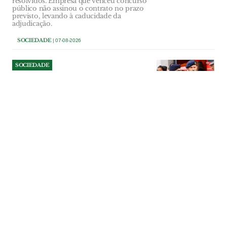
resolvidos. Empresa que venceu concurso
público não assinou o contrato no prazo
previsto, levando à caducidade da
adjudicação.
SOCIEDADE
| 07-08-2026
SOCIEDADE
Comandante dos Bombeiros
de Salvaterra deixa cargo a
três anos de terminar
comissão
Paulo Dionísio comandava a corporação
desde 2014, tendo interrompido a sua
terceira comissão de serviço. “Objectivos
diferentes” estiveram na base da decisão
do comandante que diz sair de “cabeça
erguida”. Segundo comandante assume
funções até nova nomeação.
SOCIEDADE
| 07-08-2026
SOCIEDADE