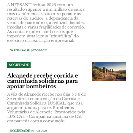
A NERSANT fechou 2025 com um
resultado superior a um milhão de euros,
mas os números esbatem-se perante as
reservas do auditor, a dependência da
venda de património, a reduzida liquidez
imediata e várias fragilidades de controlo.
As contas expõem ainda riscos que
impedem uma leitura “triunfalista” do
exercício da associação empresarial.
SOCIEDADE
| 07-08-2026
SOCIEDADE
Alcanede recebe corrida e
caminhada solidárias para
apoiar bombeiros
A vila de Alcanede recebe nos dias 5 e 6 de
Setembro a quarta edição da Corrida e
Caminhada Solidária LUSICAL, que visa
angariar fundos para os Bombeiros
Voluntários de Alcanede. Promovido pela
LUSICAL - Companhia Lusitana de Cal,
em parceria com a corporação.
SOCIEDADE
| 07-08-2026