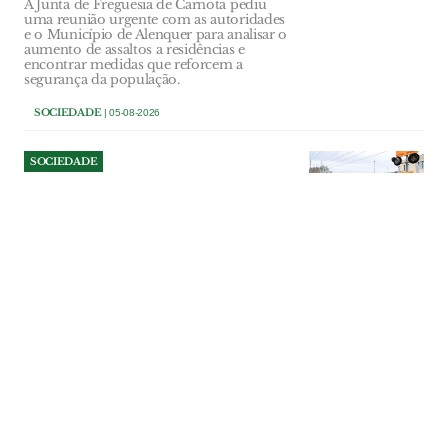
A Junta de Freguesia de Carnota pediu
uma reunião urgente com as autoridades
e o Município de Alenquer para analisar o
aumento de assaltos a residências e
encontrar medidas que reforcem a
segurança da população.
SOCIEDADE
| 05-08-2026
SOCIEDADE
Câmara de VFX pede
reposição urgente da
vigilância policial na
passagem de nível
Presidente do Município de Vila Franca
de Xira, Fernando Paulo Ferreira alerta
para os riscos da passagem de nível do
cais e pede o regresso da PSP.
SOCIEDADE
| 05-08-2026
SOCIEDADE
Concessão do Páteo do