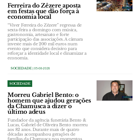
Ferreira do Zêzere aposta
em festas que dão força à
economia local
“Viver Ferreira do Zêzere” regressa de
sexta-feira a domingo com música,
gastronomia, artesanato e forte
participação das associações. A câmara
investe mais de 200 mil euros num
evento que considera decisivo para
reforçar a identidade local e dinamizar a
economia.
SOCIEDADE
| 05-08-2026
SOCIEDADE
Morreu Gabriel Bento: o
homem que ajudou gerações
da Chamusca a dizer o
último adeus
Fundador da agência funerária Bento &
Lucas, Gabriel de Oliveira Bento morreu
aos 82 anos. Durante mais de quatro
décadas acompanhou gerações de
famílias da Chamusca nos momentos