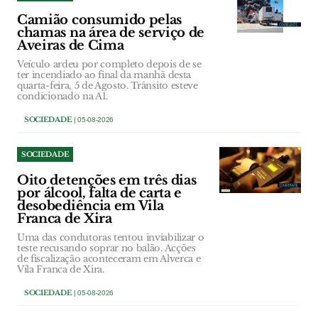
Camião consumido pelas
chamas na área de serviço de
Aveiras de Cima
Veículo ardeu por completo depois de se
ter incendiado ao final da manhã desta
quarta-feira, 5 de Agosto. Trânsito esteve
condicionado na A1.
SOCIEDADE
| 05-08-2026
SOCIEDADE
Oito detenções em três dias
por álcool, falta de carta e
desobediência em Vila
Franca de Xira
Uma das condutoras tentou inviabilizar o
teste recusando soprar no balão. Acções
de fiscalização aconteceram em Alverca e
Vila Franca de Xira.
SOCIEDADE
| 05-08-2026