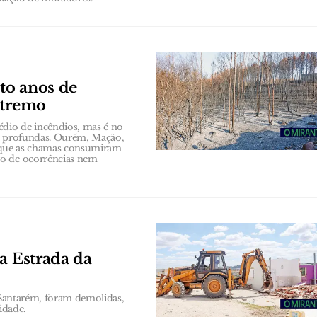
to anos de
xtremo
io de incêndios, mas é no
is profundas. Ourém, Mação,
 que as chamas consumiram
ro de ocorrências nem
a Estrada da
m Santarém, foram demolidas,
idade.