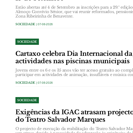
Estão abertas até 4 de Setembro as inscrições para a 29.ª ediç
Almoço Convívio Sénior, que vai reunir reformados, pensionis
Zona Ribeirinha de Benavente.
SOCIEDADE
| 07-08-2026
SOCIEDADE
Cartaxo celebra Dia Internacional d
actividades nas piscinas municipais
Jovens entre os 6 e os 35 anos vão ter acesso gratuito ao com
participar em actividades de animação, insufláveis e música c
SOCIEDADE
| 07-08-2026
SOCIEDADE
Exigências da IGAC atrasam projecto
do Teatro Salvador Marques
O projecto de execução da reabilitação do Teatro Salvador Ma