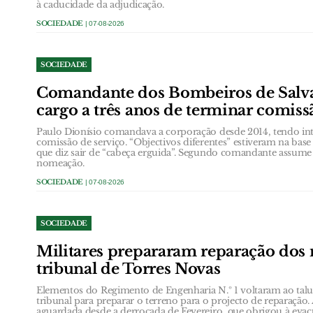
à caducidade da adjudicação.
SOCIEDADE
| 07-08-2026
SOCIEDADE
Comandante dos Bombeiros de Salva
cargo a três anos de terminar comiss
Paulo Dionísio comandava a corporação desde 2014, tendo int
comissão de serviço. “Objectivos diferentes” estiveram na ba
que diz sair de “cabeça erguida”. Segundo comandante assume
nomeação.
SOCIEDADE
| 07-08-2026
SOCIEDADE
Militares prepararam reparação dos
tribunal de Torres Novas
Elementos do Regimento de Engenharia N.º 1 voltaram ao talud
tribunal para preparar o terreno para o projecto de reparação.
aguardada desde a derrocada de Fevereiro, que obrigou à eva