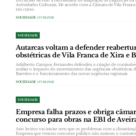
um atraso devido à necessidade de adaptação às exigências da
Actividades Culturais. De acordo com a Câmara de Vila Franca d
em curso.
SOCIEDADE
| 07-08-2026
SOCIEDADE
Autarcas voltam a defender reabertu
obstétricas de Vila Franca de Xira e 
Adalberto Campos Fernandes defendeu a criação de comissõ
avaliar o impacto do encerramento das urgências obstétricas d
Barreiro e o funcionamento das novas urgências regionais.
SOCIEDADE
| 07-08-2026
SOCIEDADE
Empresa falha prazos e obriga câmar
concurso para obras na EB1 de Aveir
Ano lectivo vai iniciar sem que os problemas com a climatizaç
Empresa que venceu concurso público não assinou o contrato