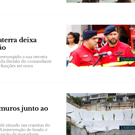
terra deixa
ão
errompido a sua terceira
se da decisão do comandante
 funções até nova
 muros junto ao
e situado nas traseiras do
 A intervenção de fundo é
cuação de moradores.