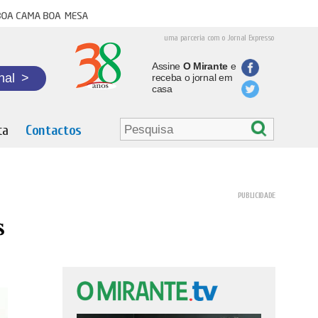
oa cama boa mesa
uma parceria com o Jornal Expresso
Assine
O Mirante
e
nal
>
receba o jornal em
casa
ta
Contactos
s