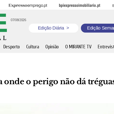
Expresso Emprego
BPI Expresso Imobiliário
B
07/08/2026
Edição Diária
>
Edição Sema
Desporto
Cultura
Opinião
O MIRANTE TV
Entrevis
 onde o perigo não dá trégua