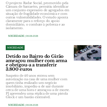
O projecto Radar Social, promovido pela
Câmara de Santarém, permitiu identificar
um conjunto expressivo de agregados em
situação de fragilidade económica e com
outras vulnerabilidades. O estudo aponta
claramente para o reforço do apoio
domiciliário, o combate à pobreza e ao
isolamento.
SOCIEDADE
| 06-08-2026
SOCIEDADE
Detido no Bairro do Girão
ameaçou mulher com arma
e obrigou-a a transferir
3.800 euros
Suspeito de 40 anos entrou sem
autorização na casa de uma mulher com
quem tinha realizado um negócio
imobiliário, impediu-a de sair durante
cerca de uma hora e ameaçou-a de morte.
PJ apreendeu uma réplica de uma pistola
Glock e um bastão extensível.
SOCIEDADE
| 06-08-2026