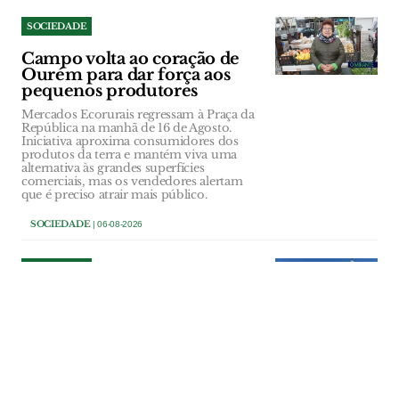
SOCIEDADE
Campo volta ao coração de
Ourém para dar força aos
pequenos produtores
Mercados Ecorurais regressam à Praça da
República na manhã de 16 de Agosto.
Iniciativa aproxima consumidores dos
produtos da terra e mantém viva uma
alternativa às grandes superfícies
comerciais, mas os vendedores alertam
que é preciso atrair mais público.
SOCIEDADE
| 06-08-2026
SOCIEDADE
Demolição da antiga sede da
Académica de Santarém leva
câmara a mudar planos para
o local
Razões de segurança obrigaram à
demolição do edifício da Misericórdia de
Santarém arrendado durante várias