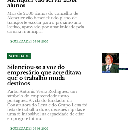
Alenquer vão servir 2.531
alunos
Mais de 2.500 alunos do concelho de
Alenquer vão beneficiar do plano de
transporte escolar para o próximo ano
lectivo, aprovado por unanimidade pela
câmara municipal.
SOCIEDADE
| 07-08-2026
SOCIEDADE
Silenciou‑se a voz do
empresário que acreditava
que o trabalho muda
destinos
Partiu António Vieira Rodrigues, um
símbolo do empreendedorismo
português. A vida do fundador da
Construtora do Lena e do Grupo Lena foi
feita de trabalho duro, decisões rápidas e
uma fé inabalável na capacidade de criar
emprego e futuro.
SOCIEDADE
| 07-08-2026