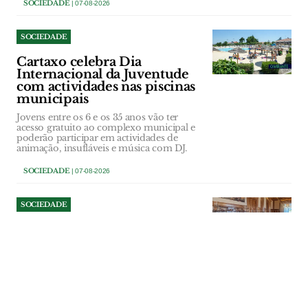
SOCIEDADE
| 07-08-2026
SOCIEDADE
Cartaxo celebra Dia
Internacional da Juventude
com actividades nas piscinas
municipais
Jovens entre os 6 e os 35 anos vão ter
acesso gratuito ao complexo municipal e
poderão participar em actividades de
animação, insufláveis e música com DJ.
SOCIEDADE
| 07-08-2026
SOCIEDADE
Autarcas voltam a defender
reabertura das urgências
obstétricas de Vila Franca de
Xira e Barreiro
Adalberto Campos Fernandes defendeu a
criação de comissões de
acompanhamento para avaliar o impacto