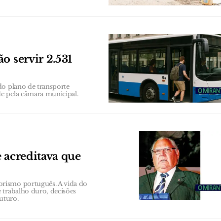
o servir 2.531
do plano de transporte
e pela câmara municipal.
 acreditava que
rismo português. A vida do
 trabalho duro, decisões
uturo.