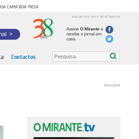
oa cama boa mesa
uma parceria com o Jornal Expresso
Assine
O Mirante
e
nal
>
receba o jornal em
casa
ta
Contactos