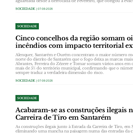
aguardada desde a derrocada de Fevereiro, que obrigou à eva
SOCIEDADE
| 07-08-2026
SOCIEDADE
Cinco concelhos da região somam oi
incêndios com impacto territorial e
Alenquer, Santarém e Ourém concentram o maior número méd
norte do distrito de Santarém que o fogo deixa as marcas ma
Abrantes, Ferreira do Zêzere e Tomar somam vários anos em
mais de 5% do território municipal, confirmando que o núme
sempre traduz a verdadeira dimensão do risco.
SOCIEDADE
| 07-08-2026
SOCIEDADE
Acabaram-se as construções ilegais n
Carreira de Tiro em Santarém
As construções ilegais junto à Estrada da Carreira de Tiro, e
eliminando uma mancha na paisagem numa das entradas da c