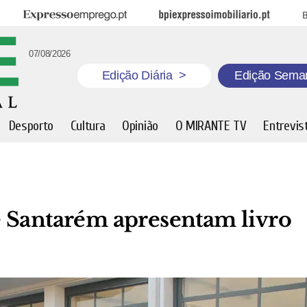
Expresso Emprego
BPI Expresso Imobiliário
B
07/08/2026
Edição Diária
>
Edição Sema
Desporto
Cultura
Opinião
O MIRANTE TV
Entrevis
 Santarém apresentam livro