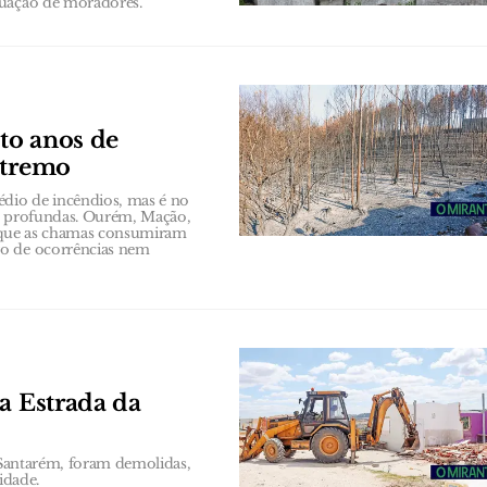
cuação de moradores.
to anos de
xtremo
io de incêndios, mas é no
is profundas. Ourém, Mação,
 que as chamas consumiram
ro de ocorrências nem
a Estrada da
m Santarém, foram demolidas,
idade.