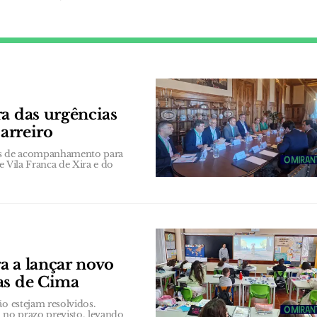
ra das urgências
Barreiro
es de acompanhamento para
e Vila Franca de Xira e do
a a lançar novo
as de Cima
ão estejam resolvidos.
 no prazo previsto, levando