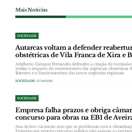
Mais Notícias
SOCIEDADE
Autarcas voltam a defender reabertu
obstétricas de Vila Franca de Xira e 
Adalberto Campos Fernandes defendeu a criação de comissõ
avaliar o impacto do encerramento das urgências obstétricas d
Barreiro e o funcionamento das novas urgências regionais.
SOCIEDADE
| 07-08-2026
SOCIEDADE
Empresa falha prazos e obriga câmar
concurso para obras na EB1 de Aveir
Ano lectivo vai iniciar sem que os problemas com a climatizaç
Empresa que venceu concurso público não assinou o contrato