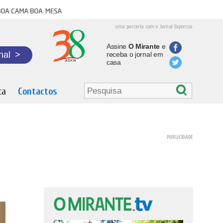
oa cama boa mesa
uma parceria com o Jornal Expresso
Assine
O Mirante
e
nal
>
receba o jornal em
casa
ta
Contactos