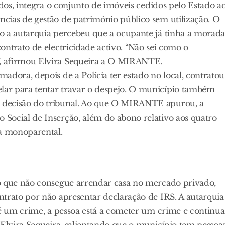
ados, integra o conjunto de imóveis cedidos pelo Estado a
cias de gestão de património público sem utilização. O
o a autarquia percebeu que a ocupante já tinha a morad
ontrato de electricidade activo. “Não sei como o
, afirmou Elvira Sequeira a O MIRANTE.
adora, depois de a Polícia ter estado no local, contratou
ar para tentar travar o despejo. O município também
 decisão do tribunal. Ao que O MIRANTE apurou, a
Social de Inserção, além do abono relativo aos quatro
ia monoparental.
io que não consegue arrendar casa no mercado privado,
ntrato por não apresentar declaração de IRS. A autarquia
 é um crime, a pessoa está a cometer um crime e continua
 Elvira Sequeira, salientando que o município tem pessoa