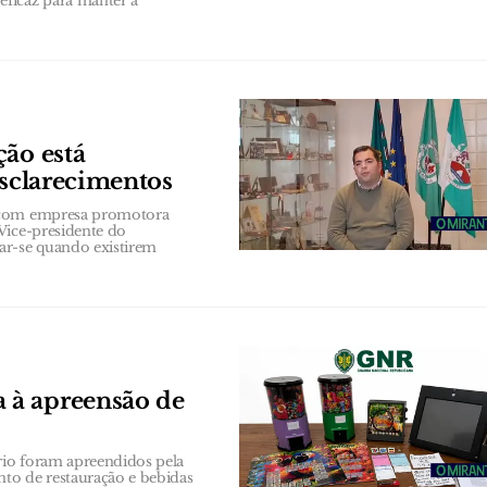
ficaz para manter a
ção está
esclarecimentos
a com empresa promotora
Vice-presidente do
ar-se quando existirem
 à apreensão de
rio foram apreendidos pela
to de restauração e bebidas