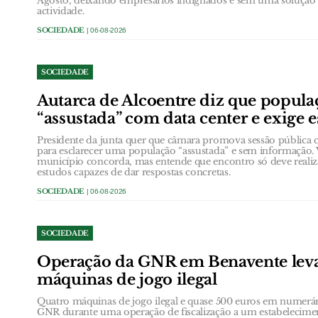
Agosto, deixando empresários indignados e sem uma solução e
actividade.
SOCIEDADE
| 06-08-2026
SOCIEDADE
Autarca de Alcoentre diz que popula
“assustada” com data center e exige 
Presidente da junta quer que câmara promova sessão públic
para esclarecer uma população “assustada” e sem informação. 
município concorda, mas entende que encontro só deve realiz
estudos capazes de dar respostas concretas.
SOCIEDADE
| 06-08-2026
SOCIEDADE
Operação da GNR em Benavente leva
máquinas de jogo ilegal
Quatro máquinas de jogo ilegal e quase 500 euros em numerá
GNR durante uma operação de fiscalização a um estabelecimen