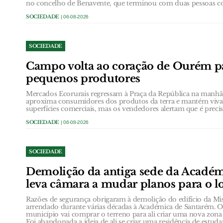
no concelho de Benavente, que terminou com duas pessoas con
SOCIEDADE
| 06-08-2026
SOCIEDADE
Campo volta ao coração de Ourém pa
pequenos produtores
Mercados Ecorurais regressam à Praça da República na manhã d
aproxima consumidores dos produtos da terra e mantém viva 
superfícies comerciais, mas os vendedores alertam que é precis
SOCIEDADE
| 06-08-2026
SOCIEDADE
Demolição da antiga sede da Acadé
leva câmara a mudar planos para o l
Razões de segurança obrigaram à demolição do edifício da Mi
arrendado durante várias décadas à Académica de Santarém. O 
município vai comprar o terreno para ali criar uma nova zona 
Foi abandonada a ideia de ali se criar uma residência de estuda