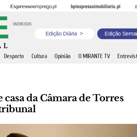
Expresso Emprego
BPI Expresso Imobiliário
B
06/08/2026
Edição Diária
>
Edição Sema
Desporto
Cultura
Opinião
O MIRANTE TV
Entrevis
e casa da Câmara de Torres
tribunal