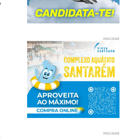
o
a
s