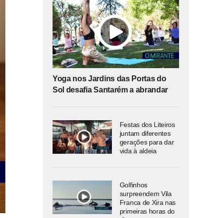
Yoga nos Jardins das Portas do
Sol desafia Santarém a abrandar
Festas dos Liteiros
juntam diferentes
gerações para dar
vida à aldeia
Golfinhos
surpreendem Vila
Franca de Xira nas
primeiras horas do