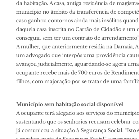
da habitação. A casa, antiga residência de magistr
município no âmbito da transferência de competên
caso ganhou contornos ainda mais insólitos quand
daquela casa inscrita no Cartão de Cidadão e um c
conseguiu sem ter um contrato de arrendamento”
A mulher, que anteriormente residia na Damaia, Am
um advogado que interpôs uma providência cautel
avançou judicialmente, aguardando-se agora uma
ocupante recebe mais de 700 euros de Rendimento 
filhos, com majoração por se tratar de uma famíl
Município sem habitação social disponível
A ocupante terá alegado aos serviços do municíp
sustentando que os senhorios recusam celebrar co
já comunicou a situação à Segurança Social. “Isto
a receber apoio da Segurança Social”, acrescentou