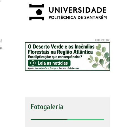
a
 a
Fotogaleria