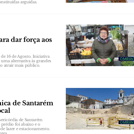
stituídas arguidas.
ra dar força aos
e 16 de Agosto. Iniciativa
uma alternativa às grandes
o atrair mais público.
mica de Santarém
ocal
sericórdia de Santarém
prédio foi abaixo e o
de lazer e estacionamento.
ntes.