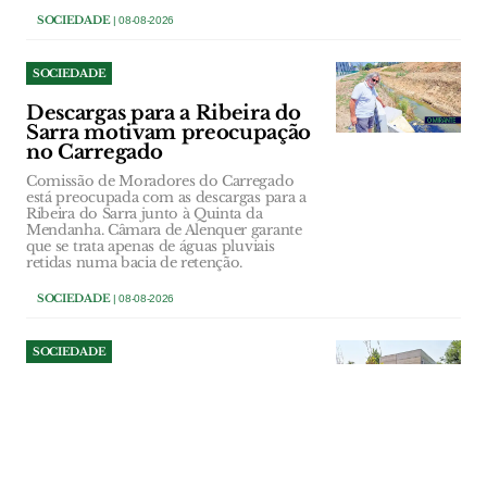
SOCIEDADE
| 08-08-2026
SOCIEDADE
Descargas para a Ribeira do
Sarra motivam preocupação
no Carregado
Comissão de Moradores do Carregado
está preocupada com as descargas para a
Ribeira do Sarra junto à Quinta da
Mendanha. Câmara de Alenquer garante
que se trata apenas de águas pluviais
retidas numa bacia de retenção.
SOCIEDADE
| 08-08-2026
SOCIEDADE
Câmara de Benavente tenta
cobrar dívida do bar do
Parque Ruy Luís Gomes
A titularidade da concessão do bar e da
esplanada do Parque Ruy Luís Gomes,