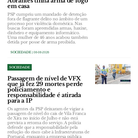
Abrantes tinha arma de fogo
em casa
PSP cumpriu um mandado de detenção
fora de flagrante delito no âmbito de um
processo por violência doméstica. Nas
buscas foram apreendidas armas, haxixe,
dinheiro e equipamento informático.
Uma mulher de 46 anos acabou também
detida por posse de arma proibida.
SOCIEDADE
| 08-08-2026
SOCIEDADE
Passagem de nível de VFX
que já fez 29 mortes perde
policiamento e
responsabilidade é atirada
para a IP
Os agentes da PSP deixaram de vigiar a
passagem de nível do cais de Vila Franca
de Xira no início de Julho e não está
prevista a retoma do serviço. A polícia
defende que a responsabilidade pela
redução do risco cabe à Infraestruturas de
Portugal, enquanto a empresa pública