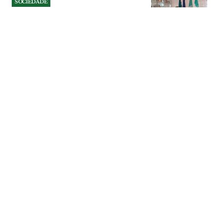
SOCIEDADE
Autarca de Alcoentre diz que
população está “assustada”
com data center e exige
esclarecimentos
Presidente da junta quer que câmara
promova sessão pública com empresa
promotora para esclarecer uma
população “assustada” e sem informação.
Vice-presidente do município concorda,
mas entende que encontro só deve
realizar-se quando existirem estudos
capazes de dar respostas concretas.
SOCIEDADE
| 06-08-2026
SOCIEDADE
Operação da GNR em
Benavente leva à apreensão
de máquinas de jogo ilegal
Quatro máquinas de jogo ilegal e quase
500 euros em numerário foram
apreendidos pela GNR durante uma