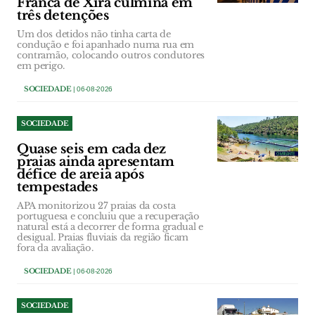
Franca de Xira culmina em
três detenções
Um dos detidos não tinha carta de
condução e foi apanhado numa rua em
contramão, colocando outros condutores
em perigo.
SOCIEDADE
| 06-08-2026
SOCIEDADE
Quase seis em cada dez
praias ainda apresentam
défice de areia após
tempestades
APA monitorizou 27 praias da costa
portuguesa e concluiu que a recuperação
natural está a decorrer de forma gradual e
desigual. Praias fluviais da região ficam
fora da avaliação.
SOCIEDADE
| 06-08-2026
SOCIEDADE