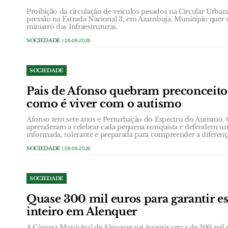
Proibição da circulação de veículos pesados na Circular Urb
pressão na Estrada Nacional 3, em Azambuja. Município quer 
ministro das Infraestruturas.
SOCIEDADE
| 06-08-2026
SOCIEDADE
Pais de Afonso quebram preconceit
como é viver com o autismo
Afonso tem sete anos e Perturbação do Espectro do Autismo.
aprenderam a celebrar cada pequena conquista e defendem u
informada, tolerante e preparada para compreender a diferenç
SOCIEDADE
| 06-08-2026
SOCIEDADE
Quase 300 mil euros para garantir e
inteiro em Alenquer
A Câmara Municipal de Alenquer vai investir cerca de 300 mil e