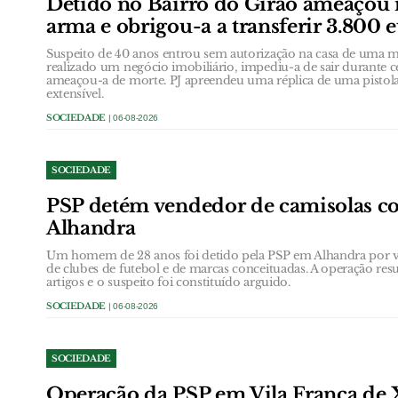
Detido no Bairro do Girão ameaçou
arma e obrigou-a a transferir 3.800 
Suspeito de 40 anos entrou sem autorização na casa de uma
realizado um negócio imobiliário, impediu-a de sair durante 
ameaçou-a de morte. PJ apreendeu uma réplica de uma pistol
extensível.
SOCIEDADE
| 06-08-2026
SOCIEDADE
PSP detém vendedor de camisolas co
Alhandra
Um homem de 28 anos foi detido pela PSP em Alhandra por ven
de clubes de futebol e de marcas conceituadas. A operação res
artigos e o suspeito foi constituído arguido.
SOCIEDADE
| 06-08-2026
SOCIEDADE
Operação da PSP em Vila Franca de 