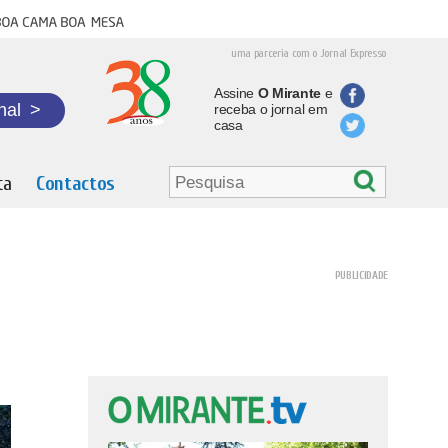
oa cama boa mesa
uma parceria com o Jornal Expresso
Assine
O Mirante
e
nal
>
receba o jornal em
casa
ta
Contactos