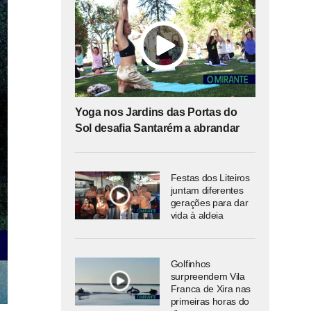
Yoga nos Jardins das Portas do
Sol desafia Santarém a abrandar
Festas dos Liteiros
juntam diferentes
gerações para dar
vida à aldeia
Golfinhos
surpreendem Vila
Franca de Xira nas
primeiras horas do