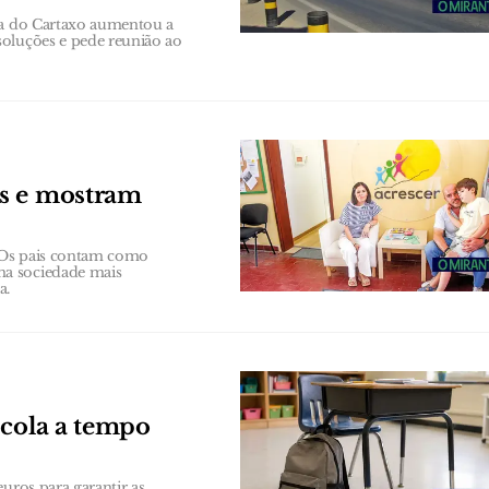
ana do Cartaxo aumentou a
soluções e pede reunião ao
os e mostram
 Os pais contam como
ma sociedade mais
a.
scola a tempo
uros para garantir as