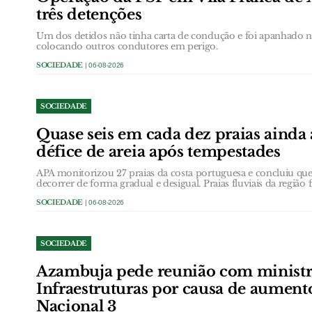
três detenções
Um dos detidos não tinha carta de condução e foi apanhado
colocando outros condutores em perigo.
SOCIEDADE
| 06-08-2026
SOCIEDADE
Quase seis em cada dez praias ainda
défice de areia após tempestades
APA monitorizou 27 praias da costa portuguesa e concluiu que 
decorrer de forma gradual e desigual. Praias fluviais da região 
SOCIEDADE
| 06-08-2026
SOCIEDADE
Azambuja pede reunião com ministr
Infraestruturas por causa de aument
Nacional 3