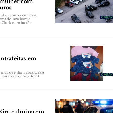
 mulher com
euros
 mulher com quem tinha
cerca de uma hora e
a Glock e um bastão
ntrafeitas em
da de t-shirts contrafeitas
ultou na apreensão de 20
Xira culmina em