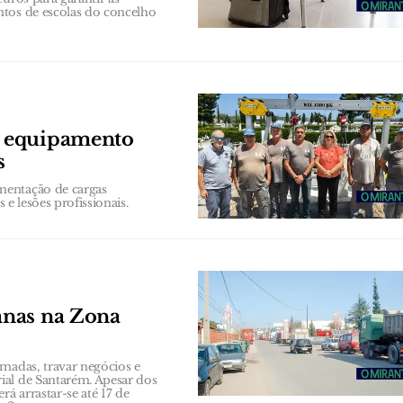
ntos de escolas do concelho
e equipamento
s
mentação de cargas
 e lesões profissionais.
anas na Zona
amadas, travar negócios e
ial de Santarém. Apesar dos
á arrastar-se até 17 de