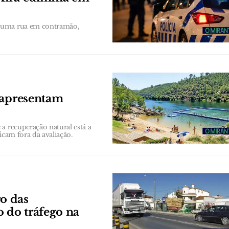
 numa rua em contramão,
 apresentam
a recuperação natural está a
ficam fora da avaliação.
o das
o do tráfego na