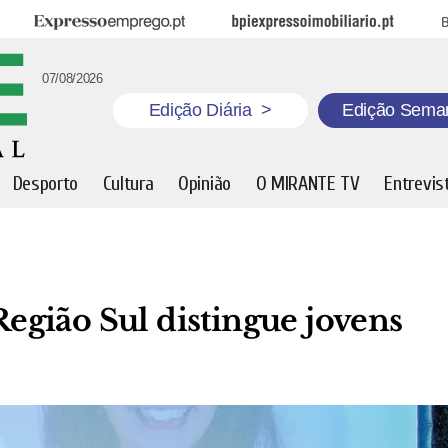
Expresso Emprego
BPI Expresso Imobiliário
B
07/08/2026
Edição Diária
>
Edição Sema
Desporto
Cultura
Opinião
O MIRANTE TV
Entrevis
gião Sul distingue jovens