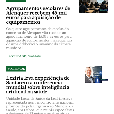
Agrupamentos escolares de
Alenquer recebem 45 mil
euros para aquisição de
equipamentos
Os quatro agrupamentos de escolas do
concelho de Alenquer vão receber um
apoio financeiro de 45.073,92 euros para
aquisição de equipamentos, na sequência
de uma deliberação unânime da câmara
municipal.
SOCIEDADE
| 08-08-2026
SOCIEDADE
Lezíria leva experiência de
Santarém a conferência
mundial sobre inteligência
artificial na saúde
Unidade Local de Saúde da Lezíria esteve
representada num encontro internacional
promovido pela Organização Mundial da
Saúde, em Lisboa, que reuniu especialistas
e decisores de 37 países para discutir os