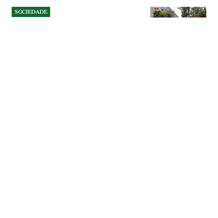
SOCIEDADE
Almeirim cria Conselho
Municipal do Desporto para
reforçar diálogo com clubes
e escolas
A câmara aprovou por unanimidade o
regulamento do conselho municipal, um
novo órgão consultivo responsável por
pareceres obrigatórios sobre o plano
anual de actividades e o orçamento
municipal na área do desporto, bem
como acompanhamento da execução das
políticas municipais.
SOCIEDADE
| 05-08-2026
SOCIEDADE
Agressões na Sardinha
Assada em Benavente
acabam com cinco detidos e
armas apreendidas
Operação realizada mais de um mês