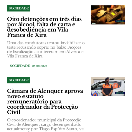
SOCIEDADE
Oito detenções em três dias
por álcool, falta de carta e
desobediência em Vila
Franca de Xira
Uma das condutoras tentou inviabilizar o
teste recusando soprar no balão. Acções
de fiscalização aconteceram em Alverca e
Vila Franca de Xira.
SOCIEDADE
| 05-08-2026
SOCIEDADE
Câmara de Alenquer aprova
novo estatuto
remuneratório para
coordenador da Protecção
Civil
O coordenador municipal da Protecção
Civil de Alenquer, cargo desempenhado
actualmente por Tiago Espírito Santo, vai