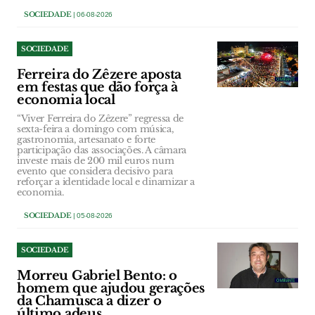
SOCIEDADE
| 06-08-2026
SOCIEDADE
Ferreira do Zêzere aposta
em festas que dão força à
economia local
“Viver Ferreira do Zêzere” regressa de
sexta-feira a domingo com música,
gastronomia, artesanato e forte
participação das associações. A câmara
investe mais de 200 mil euros num
evento que considera decisivo para
reforçar a identidade local e dinamizar a
economia.
SOCIEDADE
| 05-08-2026
SOCIEDADE
Morreu Gabriel Bento: o
homem que ajudou gerações
da Chamusca a dizer o
último adeus