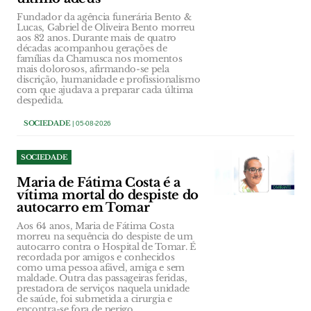
Fundador da agência funerária Bento &
Lucas, Gabriel de Oliveira Bento morreu
aos 82 anos. Durante mais de quatro
décadas acompanhou gerações de
famílias da Chamusca nos momentos
mais dolorosos, afirmando-se pela
discrição, humanidade e profissionalismo
com que ajudava a preparar cada última
despedida.
SOCIEDADE
| 05-08-2026
SOCIEDADE
Maria de Fátima Costa é a
vítima mortal do despiste do
autocarro em Tomar
Aos 64 anos, Maria de Fátima Costa
morreu na sequência do despiste de um
autocarro contra o Hospital de Tomar. É
recordada por amigos e conhecidos
como uma pessoa afável, amiga e sem
maldade. Outra das passageiras feridas,
prestadora de serviços naquela unidade
de saúde, foi submetida a cirurgia e
encontra-se fora de perigo.