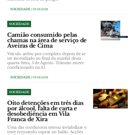
SOCIEDADE
| 05-08-2026
SOCIEDADE
Camião consumido pelas
chamas na área de serviço de
Aveiras de Cima
Veículo ardeu por completo depois de se
ter incendiado ao final da manhã desta
quarta-feira, 5 de Agosto. Trânsito esteve
condicionado na A1.
SOCIEDADE
| 05-08-2026
SOCIEDADE
Oito detenções em três dias
por álcool, falta de carta e
desobediência em Vila
Franca de Xira
Uma das condutoras tentou inviabilizar o
teste recusando soprar no balão. Acções