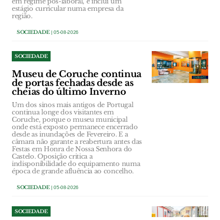
em regime pós-laboral, e inclui um
estágio curricular numa empresa da
região.
SOCIEDADE
| 05-08-2026
SOCIEDADE
Museu de Coruche continua
de portas fechadas desde as
cheias do último Inverno
Um dos sinos mais antigos de Portugal
continua longe dos visitantes em
Coruche, porque o museu municipal
onde está exposto permanece encerrado
desde as inundações de Fevereiro. E a
câmara não garante a reabertura antes das
Festas em Honra de Nossa Senhora do
Castelo. Oposição critica a
indisponibilidade do equipamento numa
época de grande afluência ao concelho.
SOCIEDADE
| 05-08-2026
SOCIEDADE