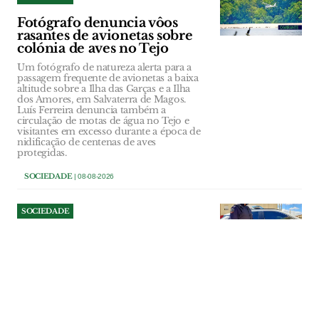
Fotógrafo denuncia vôos
rasantes de avionetas sobre
colónia de aves no Tejo
Um fotógrafo de natureza alerta para a
passagem frequente de avionetas a baixa
altitude sobre a Ilha das Garças e a Ilha
dos Amores, em Salvaterra de Magos.
Luís Ferreira denuncia também a
circulação de motas de água no Tejo e
visitantes em excesso durante a época de
nidificação de centenas de aves
protegidas.
SOCIEDADE
| 08-08-2026
SOCIEDADE
Jovem de 17 anos detido por
violência doméstica em
Abrantes tinha arma de fogo
em casa
PSP cumpriu um mandado de detenção
fora de flagrante delito no âmbito de um
processo por violência doméstica. Nas