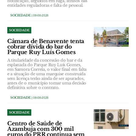
notificação, arguidos em fuga, atrasos das
entidades reguladoras e falta de pessoal.
SOCIEDADE
| 08-08-2026
SOCIEDADE
Câmara de Benavente tenta
cobrar dívida do bar do
Parque Ruy Luís Gomes
A titularidade da concessão do bar e da
esplanada do Parque Ruy Luís Gomes,
em Samora Correia, o valor final em falta
e a situação de uma marquise construída
sem licença terão ainda de ser apurados,
antes de o município tomar uma decisão
definitiva sobre o contrato.
SOCIEDADE
| 08-08-2026
SOCIEDADE
Centro de Saúde de
Azambuja com 300 mil
euros do PRR continua sem