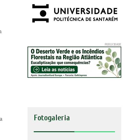
m
Fotogaleria
ra