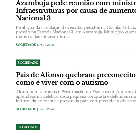
Azambuja pede reunião com ministr
Infraestruturas por causa de aument
Nacional 3
Proibição da circulação de veículos pesados na Circular Urb
pressão na Estrada Nacional 3, em Azambuja. Município quer 
ministro das Infraestruturas.
SOCIEDADE
| 06-08-2026
SOCIEDADE
Pais de Afonso quebram preconceit
como é viver com o autismo
Afonso tem sete anos e Perturbação do Espectro do Autismo.
aprenderam a celebrar cada pequena conquista e defendem u
informada, tolerante e preparada para compreender a diferenç
SOCIEDADE
| 06-08-2026
SOCIEDADE