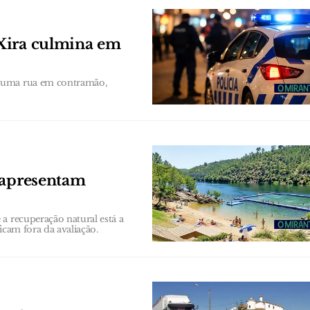
Xira culmina em
 numa rua em contramão,
 apresentam
a recuperação natural está a
ficam fora da avaliação.