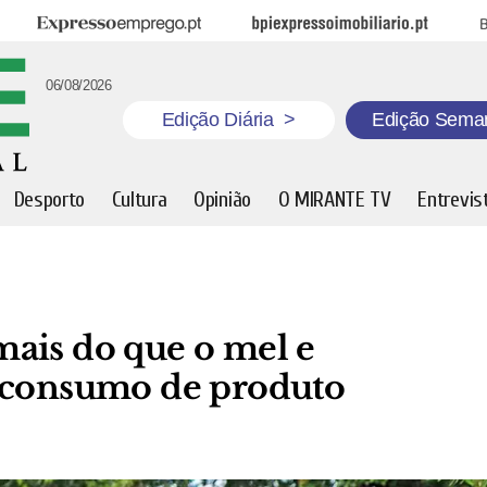
Expresso Emprego
BPI Expresso Imobiliário
B
06/08/2026
Edição Diária
>
Edição Sema
Desporto
Cultura
Opinião
O MIRANTE TV
Entrevis
ais do que o mel e
o consumo de produto