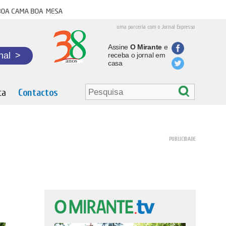
oa cama boa mesa
uma parceria com o Jornal Expresso
Assine
O Mirante
e
nal
>
receba o jornal em
casa
ta
Contactos