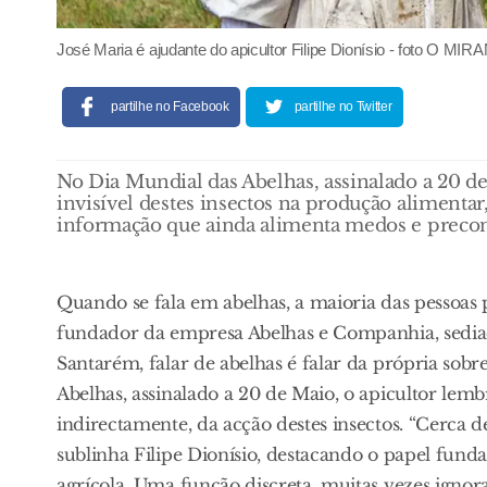
José Maria é ajudante do apicultor Filipe Dionísio - foto O MI
partilhe no Facebook
partilhe no Twitter
No Dia Mundial das Abelhas, assinalado a 20 de 
invisível destes insectos na produção alimentar, 
informação que ainda alimenta medos e precon
Quando se fala em abelhas, a maioria das pessoas 
fundador da empresa Abelhas e Companhia, sediad
Santarém, falar de abelhas é falar da própria sob
Abelhas, assinalado a 20 de Maio, o apicultor lem
indirectamente, da acção destes insectos. “Cerca 
sublinha Filipe Dionísio, destacando o papel fund
agrícola. Uma função discreta, muitas vezes igno