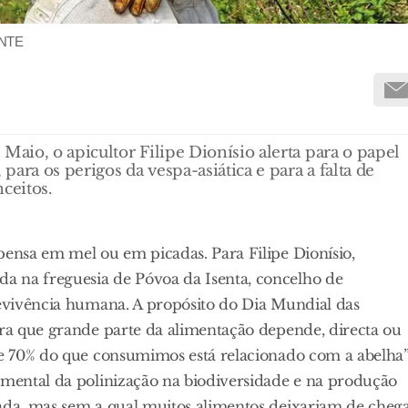
RANTE
Maio, o apicultor Filipe Dionísio alerta para o papel
para os perigos da vespa-asiática e para a falta de
ceitos.
pensa em mel ou em picadas. Para Filipe Dionísio,
a na freguesia de Póvoa da Isenta, concelho de
revivência humana. A propósito do Dia Mundial das
bra que grande parte da alimentação depende, directa ou
de 70% do que consumimos está relacionado com a abelha”
amental da polinização na biodiversidade e na produção
rada, mas sem a qual muitos alimentos deixariam de cheg