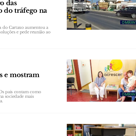
o das
o do tráfego na
ana do Cartaxo aumentou a
soluções e pede reunião ao
os e mostram
 Os pais contam como
ma sociedade mais
a.