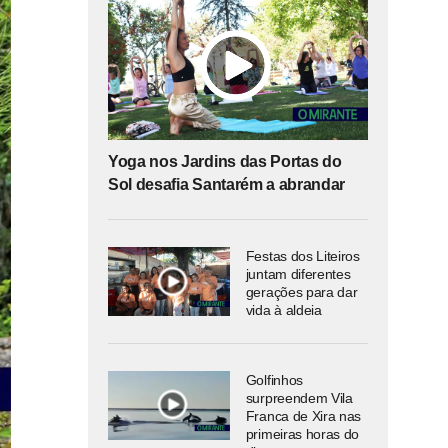
Yoga nos Jardins das Portas do
Sol desafia Santarém a abrandar
Festas dos Liteiros
juntam diferentes
gerações para dar
vida à aldeia
Golfinhos
surpreendem Vila
Franca de Xira nas
primeiras horas do