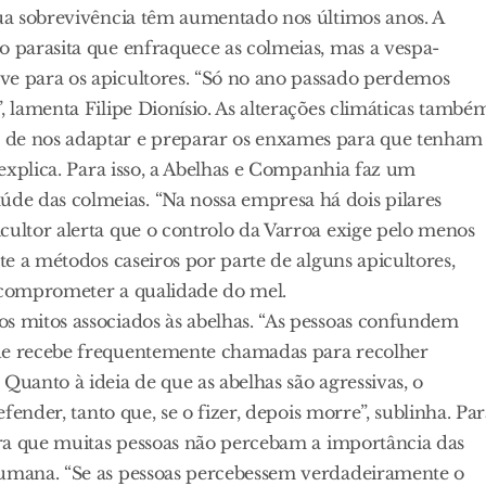
sua sobrevivência têm aumentado nos últimos anos. A
o parasita que enfraquece as colmeias, mas a vespa-
ve para os apicultores. “Só no ano passado perdemos
, lamenta Filipe Dionísio. As alterações climáticas també
 de nos adaptar e preparar os enxames para que tenham
, explica. Para isso, a Abelhas e Companhia faz um
de das colmeias. “Na nossa empresa há dois pilares
cultor alerta que o controlo da Varroa exige pelo menos
nte a métodos caseiros por parte de alguns apicultores,
e comprometer a qualidade do mel.
os mitos associados às abelhas. “As pessoas confundem
que recebe frequentemente chamadas para recolher
Quanto à ideia de que as abelhas são agressivas, o
efender, tanto que, se o fizer, depois morre”, sublinha. Pa
para que muitas pessoas não percebam a importância das
humana. “Se as pessoas percebessem verdadeiramente o