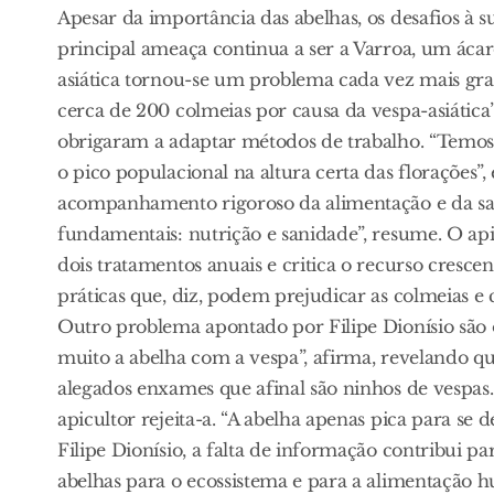
Apesar da importância das abelhas, os desafios à 
principal ameaça continua a ser a Varroa, um ácar
asiática tornou-se um problema cada vez mais gra
cerca de 200 colmeias por causa da vespa-asiática”
obrigaram a adaptar métodos de trabalho. “Temos
o pico populacional na altura certa das florações”
acompanhamento rigoroso da alimentação e da saú
fundamentais: nutrição e sanidade”, resume. O api
dois tratamentos anuais e critica o recurso cresce
práticas que, diz, podem prejudicar as colmeias 
Outro problema apontado por Filipe Dionísio são 
muito a abelha com a vespa”, afirma, revelando 
alegados enxames que afinal são ninhos de vespas. 
apicultor rejeita-a. “A abelha apenas pica para se d
Filipe Dionísio, a falta de informação contribui 
abelhas para o ecossistema e para a alimentação 