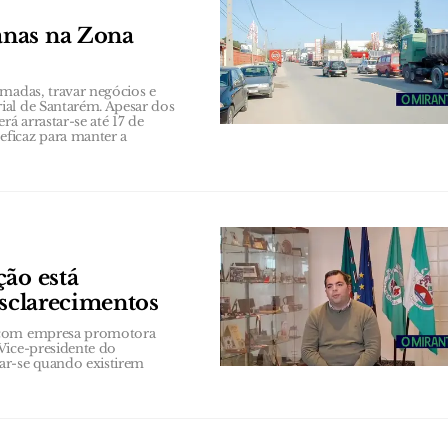
anas na Zona
amadas, travar negócios e
ial de Santarém. Apesar dos
á arrastar-se até 17 de
ficaz para manter a
ção está
esclarecimentos
a com empresa promotora
Vice-presidente do
ar-se quando existirem