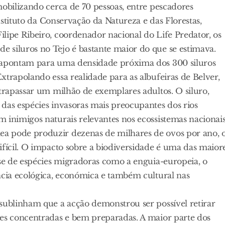
mobilizando cerca de 70 pessoas, entre pescadores
Instituto da Conservação da Natureza e das Florestas,
lipe Ribeiro, coordenador nacional do Life Predator, os
 siluros no Tejo é bastante maior do que se estimava.
s apontam para uma densidade próxima dos 300 siluros
xtrapolando essa realidade para as albufeiras de Belver,
ltrapassar um milhão de exemplares adultos. O siluro,
das espécies invasoras mais preocupantes dos rios
 inimigos naturais relevantes nos ecossistemas nacionais
a pode produzir dezenas de milhares de ovos por ano, 
ifícil. O impacto sobre a biodiversidade é uma das maior
-se de espécies migradoras como a enguia-europeia, o
ncia ecológica, económica e também cultural nas
 sublinham que a acção demonstrou ser possível retirar
ões concentradas e bem preparadas. A maior parte dos