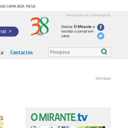
oa cama boa mesa
uma parceria com o Jornal Expresso
Assine
O Mirante
e
nal
>
receba o jornal em
casa
ta
Contactos