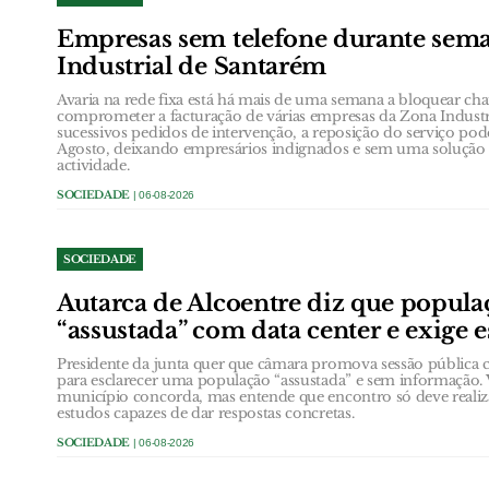
Empresas sem telefone durante sem
Industrial de Santarém
Avaria na rede fixa está há mais de uma semana a bloquear ch
comprometer a facturação de várias empresas da Zona Industr
sucessivos pedidos de intervenção, a reposição do serviço poder
Agosto, deixando empresários indignados e sem uma solução e
actividade.
SOCIEDADE
| 06-08-2026
SOCIEDADE
Autarca de Alcoentre diz que popula
“assustada” com data center e exige 
Presidente da junta quer que câmara promova sessão públic
para esclarecer uma população “assustada” e sem informação. 
município concorda, mas entende que encontro só deve realiz
estudos capazes de dar respostas concretas.
SOCIEDADE
| 06-08-2026