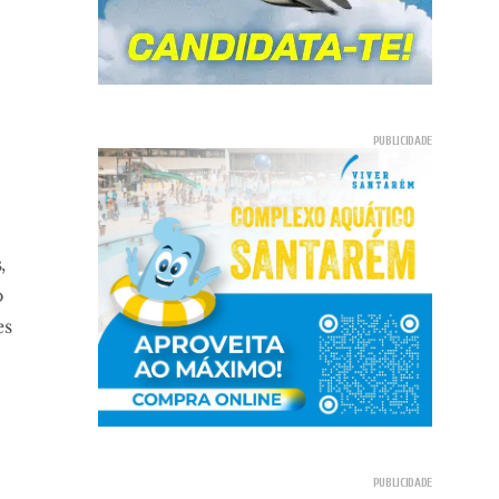
,
o
es