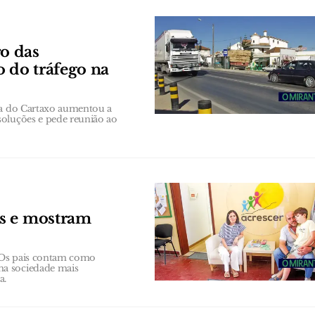
o das
o do tráfego na
ana do Cartaxo aumentou a
soluções e pede reunião ao
os e mostram
 Os pais contam como
ma sociedade mais
a.