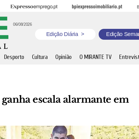
Expresso Emprego
BPI Expresso Imobiliário
B
06/08/2026
Edição Diária
>
Edição Sema
Desporto
Cultura
Opinião
O MIRANTE TV
Entrevis
o ganha escala alarmante em