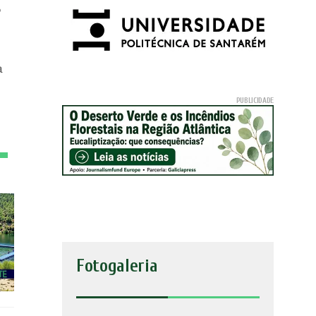
o
a
a
Fotogaleria