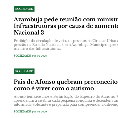
SOCIEDADE
Azambuja pede reunião com ministr
Infraestruturas por causa de aument
Nacional 3
Proibição da circulação de veículos pesados na Circular Urb
pressão na Estrada Nacional 3, em Azambuja. Município quer 
ministro das Infraestruturas.
SOCIEDADE
| 06-08-2026
SOCIEDADE
Pais de Afonso quebram preconceit
como é viver com o autismo
Afonso tem sete anos e Perturbação do Espectro do Autismo.
aprenderam a celebrar cada pequena conquista e defendem u
informada, tolerante e preparada para compreender a diferenç
SOCIEDADE
| 06-08-2026