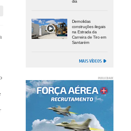
dia
Demolidas
construções ilegais
na Estrada da
a
Carreira de Tiro em
Santarém
MAIS VÍDEOS
o
e
r