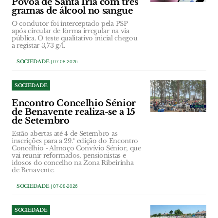
Póvoa de Santa Iria com três
gramas de álcool no sangue
O condutor foi interceptado pela PSP
após circular de forma irregular na via
pública. O teste qualitativo inicial chegou
a registar 3,73 g/l.
SOCIEDADE
| 07-08-2026
SOCIEDADE
Encontro Concelhio Sénior
de Benavente realiza-se a 15
de Setembro
Estão abertas até 4 de Setembro as
inscrições para a 29.ª edição do Encontro
Concelhio - Almoço Convívio Sénior, que
vai reunir reformados, pensionistas e
idosos do concelho na Zona Ribeirinha
de Benavente.
SOCIEDADE
| 07-08-2026
SOCIEDADE