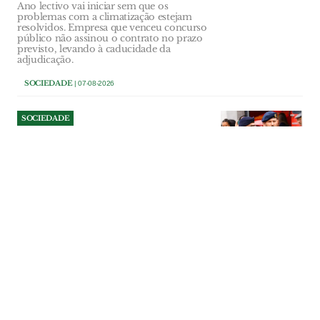
Ano lectivo vai iniciar sem que os
problemas com a climatização estejam
resolvidos. Empresa que venceu concurso
público não assinou o contrato no prazo
previsto, levando à caducidade da
adjudicação.
SOCIEDADE
| 07-08-2026
SOCIEDADE
Comandante dos Bombeiros
de Salvaterra deixa cargo a
três anos de terminar
comissão
Paulo Dionísio comandava a corporação
desde 2014, tendo interrompido a sua
terceira comissão de serviço. “Objectivos
diferentes” estiveram na base da decisão
do comandante que diz sair de “cabeça
erguida”. Segundo comandante assume
funções até nova nomeação.
SOCIEDADE
| 07-08-2026