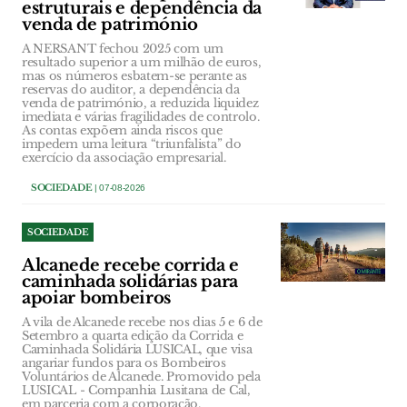
estruturais e dependência da
venda de património
A NERSANT fechou 2025 com um
resultado superior a um milhão de euros,
mas os números esbatem-se perante as
reservas do auditor, a dependência da
venda de património, a reduzida liquidez
imediata e várias fragilidades de controlo.
As contas expõem ainda riscos que
impedem uma leitura “triunfalista” do
exercício da associação empresarial.
SOCIEDADE
| 07-08-2026
SOCIEDADE
Alcanede recebe corrida e
caminhada solidárias para
apoiar bombeiros
A vila de Alcanede recebe nos dias 5 e 6 de
Setembro a quarta edição da Corrida e
Caminhada Solidária LUSICAL, que visa
angariar fundos para os Bombeiros
Voluntários de Alcanede. Promovido pela
LUSICAL - Companhia Lusitana de Cal,
em parceria com a corporação.