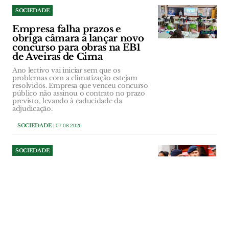
SOCIEDADE
Empresa falha prazos e
obriga câmara a lançar novo
concurso para obras na EB1
de Aveiras de Cima
Ano lectivo vai iniciar sem que os
problemas com a climatização estejam
resolvidos. Empresa que venceu concurso
público não assinou o contrato no prazo
previsto, levando à caducidade da
adjudicação.
SOCIEDADE
| 07-08-2026
SOCIEDADE
Comandante dos Bombeiros
de Salvaterra deixa cargo a
três anos de terminar
comissão
Paulo Dionísio comandava a corporação
desde 2014, tendo interrompido a sua
terceira comissão de serviço. “Objectivos