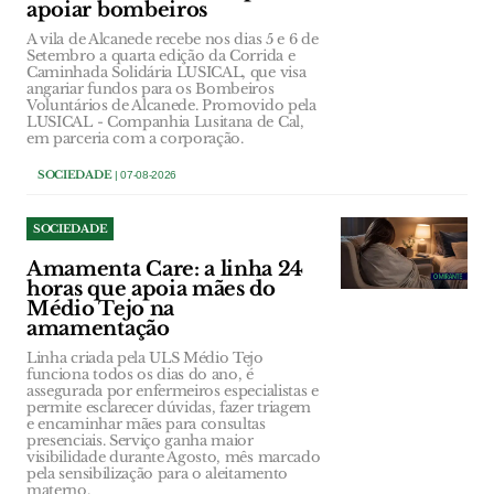
apoiar bombeiros
A vila de Alcanede recebe nos dias 5 e 6 de
Setembro a quarta edição da Corrida e
Caminhada Solidária LUSICAL, que visa
angariar fundos para os Bombeiros
Voluntários de Alcanede. Promovido pela
LUSICAL - Companhia Lusitana de Cal,
em parceria com a corporação.
SOCIEDADE
| 07-08-2026
SOCIEDADE
Amamenta Care: a linha 24
horas que apoia mães do
Médio Tejo na
amamentação
Linha criada pela ULS Médio Tejo
funciona todos os dias do ano, é
assegurada por enfermeiros especialistas e
permite esclarecer dúvidas, fazer triagem
e encaminhar mães para consultas
presenciais. Serviço ganha maior
visibilidade durante Agosto, mês marcado
pela sensibilização para o aleitamento
materno.