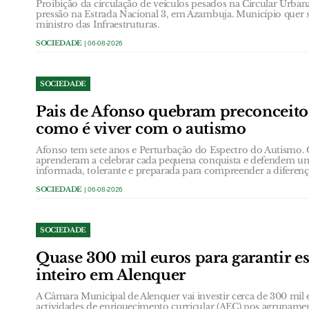
Proibição da circulação de veículos pesados na Circular Urb
pressão na Estrada Nacional 3, em Azambuja. Município quer 
ministro das Infraestruturas.
SOCIEDADE
| 06-08-2026
SOCIEDADE
Pais de Afonso quebram preconceit
como é viver com o autismo
Afonso tem sete anos e Perturbação do Espectro do Autismo.
aprenderam a celebrar cada pequena conquista e defendem u
informada, tolerante e preparada para compreender a diferenç
SOCIEDADE
| 06-08-2026
SOCIEDADE
Quase 300 mil euros para garantir e
inteiro em Alenquer
A Câmara Municipal de Alenquer vai investir cerca de 300 mil e
actividades de enriquecimento curricular (AEC) nos agrupame