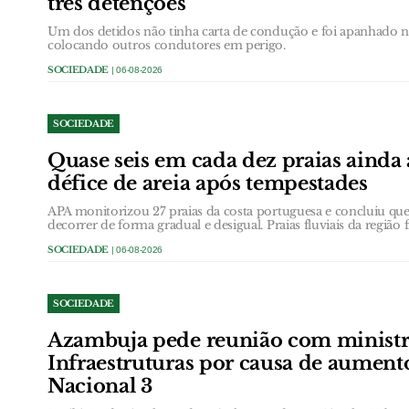
três detenções
Um dos detidos não tinha carta de condução e foi apanhado
colocando outros condutores em perigo.
SOCIEDADE
| 06-08-2026
SOCIEDADE
Quase seis em cada dez praias ainda
défice de areia após tempestades
APA monitorizou 27 praias da costa portuguesa e concluiu que 
decorrer de forma gradual e desigual. Praias fluviais da região 
SOCIEDADE
| 06-08-2026
SOCIEDADE
Azambuja pede reunião com ministr
Infraestruturas por causa de aument
Nacional 3