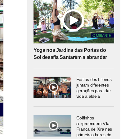
Yoga nos Jardins das Portas do
Sol desafia Santarém a abrandar
Festas dos Liteiros
juntam diferentes
gerações para dar
vida à aldeia
Golfinhos
surpreendem Vila
Franca de Xira nas
primeiras horas do