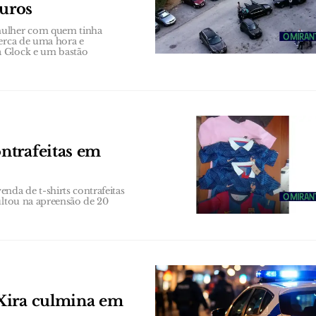
euros
 mulher com quem tinha
cerca de uma hora e
a Glock e um bastão
ntrafeitas em
da de t-shirts contrafeitas
ultou na apreensão de 20
Xira culmina em