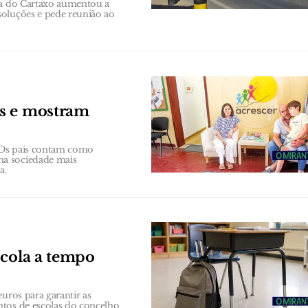
ana do Cartaxo aumentou a
soluções e pede reunião ao
os e mostram
 Os pais contam como
ma sociedade mais
a.
scola a tempo
uros para garantir as
ntos de escolas do concelho