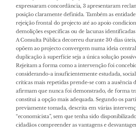
expressaram concordância, 3 apresentaram reclam
posição claramente definida. Também as entidades 
rejeição frontal do projecto até ao apoio condici
demolições específicas ou de lacunas identificada
A Consulta Pública decorreu durante 30 dias úteis,
opõem ao projecto convergem numa ideia central:
duplicação à superfície seja a única solução possí
Rejeitam a forma como a intervenção foi concebida
considerando-a insuficientemente estudada, soci
críticas mais repetidas prende-se com a ausência d
afirmam que nunca foi demonstrado, de forma tra
constitui a opção mais adequada. Segundo os part
previamente tomada, descrita em várias intervenç
“economicista”, sem que tenha sido disponibilizad
cidadãos compreender as vantagens e desvantagens