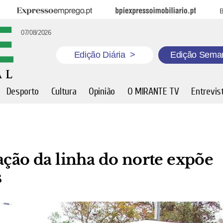
Expresso Emprego
BPI Expresso Imobiliário
B
07/08/2026
Edição Diária
>
Edição Sema
Desporto
Cultura
Opinião
O MIRANTE TV
Entrevis
ação da linha do norte expõe
s