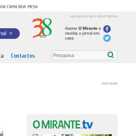
oa cama boa mesa
uma parceria com o Jornal Expresso
Assine
O Mirante
e
nal
>
receba o jornal em
casa
ta
Contactos