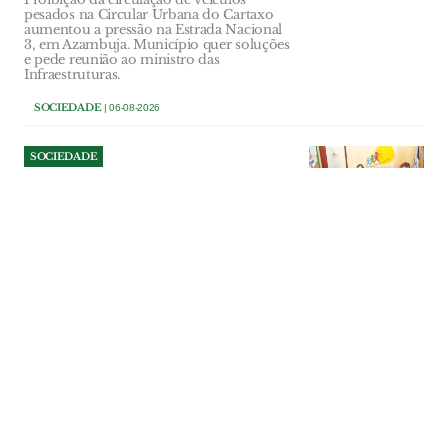
pesados na Circular Urbana do Cartaxo
aumentou a pressão na Estrada Nacional
3, em Azambuja. Município quer soluções
e pede reunião ao ministro das
Infraestruturas.
SOCIEDADE
| 06-08-2026
SOCIEDADE
Pais de Afonso quebram
preconceitos e mostram
como é viver com o autismo
Afonso tem sete anos e Perturbação do
Espectro do Autismo. Os pais contam
como aprenderam a celebrar cada
pequena conquista e defendem uma
sociedade mais informada, tolerante e
preparada para compreender a diferença.
SOCIEDADE
| 06-08-2026
SOCIEDADE