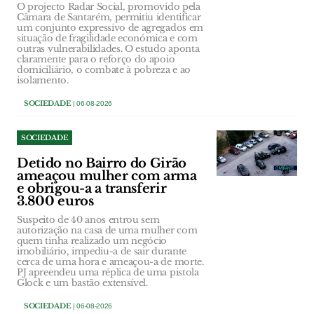
O projecto Radar Social, promovido pela
Câmara de Santarém, permitiu identificar
um conjunto expressivo de agregados em
situação de fragilidade económica e com
outras vulnerabilidades. O estudo aponta
claramente para o reforço do apoio
domiciliário, o combate à pobreza e ao
isolamento.
SOCIEDADE
| 06-08-2026
SOCIEDADE
Detido no Bairro do Girão
ameaçou mulher com arma
e obrigou-a a transferir
3.800 euros
Suspeito de 40 anos entrou sem
autorização na casa de uma mulher com
quem tinha realizado um negócio
imobiliário, impediu-a de sair durante
cerca de uma hora e ameaçou-a de morte.
PJ apreendeu uma réplica de uma pistola
Glock e um bastão extensível.
SOCIEDADE
| 06-08-2026