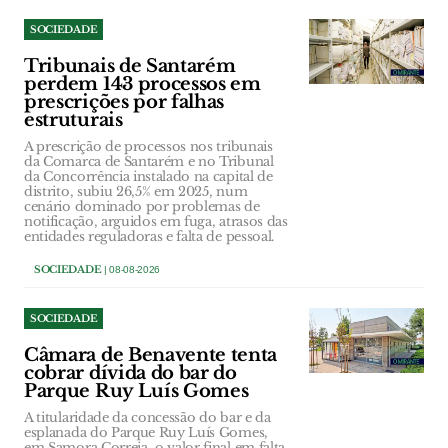
SOCIEDADE
Tribunais de Santarém
perdem 143 processos em
prescrições por falhas
estruturais
A prescrição de processos nos tribunais
da Comarca de Santarém e no Tribunal
da Concorrência instalado na capital de
distrito, subiu 26,5% em 2025, num
cenário dominado por problemas de
notificação, arguidos em fuga, atrasos das
entidades reguladoras e falta de pessoal.
SOCIEDADE
| 08-08-2026
SOCIEDADE
Câmara de Benavente tenta
cobrar dívida do bar do
Parque Ruy Luís Gomes
A titularidade da concessão do bar e da
esplanada do Parque Ruy Luís Gomes,
em Samora Correia, o valor final em falta