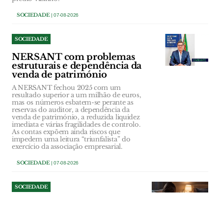
SOCIEDADE
| 07-08-2026
SOCIEDADE
NERSANT com problemas
estruturais e dependência da
venda de património
A NERSANT fechou 2025 com um
resultado superior a um milhão de euros,
mas os números esbatem-se perante as
reservas do auditor, a dependência da
venda de património, a reduzida liquidez
imediata e várias fragilidades de controlo.
As contas expõem ainda riscos que
impedem uma leitura “triunfalista” do
exercício da associação empresarial.
SOCIEDADE
| 07-08-2026
SOCIEDADE
Amamenta Care: a linha 24
horas que apoia mães do