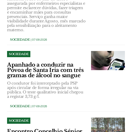
assegurada por enfermeiros especialistas e
permite esclarecer dúvidas, fazer triagem
e encaminhar mães para consultas
presenciais. Serviço ganha maior
visibilidade durante Agosto, mês marcado
pela sensibilização para o aleitamento
materno.
SOCIEDADE
| 07-08-2026
SOCIEDADE
Apanhado a conduzir na
Póvoa de Santa Iria com três
gramas de álcool no sangue
O condutor foi interceptado pela PSP
após circular de forma irregular na via
pública. O teste qualitativo inicial chegou
a registar 3,73 g/l.
SOCIEDADE
| 07-08-2026
SOCIEDADE
Encontro Concelhio Sénior