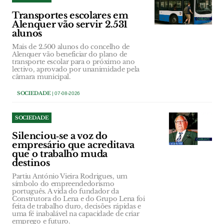
Transportes escolares em
Alenquer vão servir 2.531
alunos
Mais de 2.500 alunos do concelho de
Alenquer vão beneficiar do plano de
transporte escolar para o próximo ano
lectivo, aprovado por unanimidade pela
câmara municipal.
SOCIEDADE
| 07-08-2026
SOCIEDADE
Silenciou‑se a voz do
empresário que acreditava
que o trabalho muda
destinos
Partiu António Vieira Rodrigues, um
símbolo do empreendedorismo
português. A vida do fundador da
Construtora do Lena e do Grupo Lena foi
feita de trabalho duro, decisões rápidas e
uma fé inabalável na capacidade de criar
emprego e futuro.