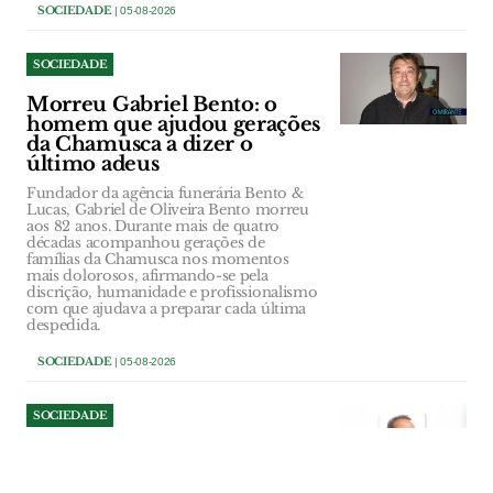
SOCIEDADE
| 05-08-2026
SOCIEDADE
Morreu Gabriel Bento: o
homem que ajudou gerações
da Chamusca a dizer o
último adeus
Fundador da agência funerária Bento &
Lucas, Gabriel de Oliveira Bento morreu
aos 82 anos. Durante mais de quatro
décadas acompanhou gerações de
famílias da Chamusca nos momentos
mais dolorosos, afirmando-se pela
discrição, humanidade e profissionalismo
com que ajudava a preparar cada última
despedida.
SOCIEDADE
| 05-08-2026
SOCIEDADE
Maria de Fátima Costa é a
vítima mortal do despiste do