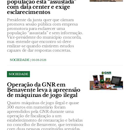
população está “assustada”
com data center e exige
esclarecimentos
Presidente da junta quer que câmara
promova sessão pública com empresa
promotora para esclarecer uma
população “assustada” e sem informação.
Vice-presidente do município concorda,
mas entende que encontro só deve
realizar-se quando existirem estudos
capazes de dar respostas concretas.
SOCIEDADE
| 06-08-2026
SOCIEDADE
Operação da GNR em
Benavente leva à apreensão
de máquinas de jogo ilegal
Quatro máquinas de jogo ilegal e quase
500 euros em numerário foram
apreendidos pela GNR durante uma
operação de fiscalização a um
estabelecimento de restauração e bebidas
no concelho de Benavente, que terminou
com duas pessoas constituídas arguidas.