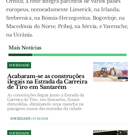
Ormož, a rede integra parceiros de vários países
europeus, nomeadamente Limerick, na Irlanda;
Srebrenica, na Bósnia-Herzegovina; Bogovinje, na
Macedónia do Norte; Priboj, na Sérvia; e Yaremche,
na Ucrânia.
Mais Notícias
SOCIEDADE
Acabaram-se as construções
ilegais na Estrada da Carreira
de Tiro em Santarém
As construções ilegais junto à Estrada da
Carreira de Tiro, em Santarém, foram
demolidas, eliminando uma mancha na
paisagem numa das entradas da cidade.
SOCIEDADE
| 07-08-2026
SOCIEDADE