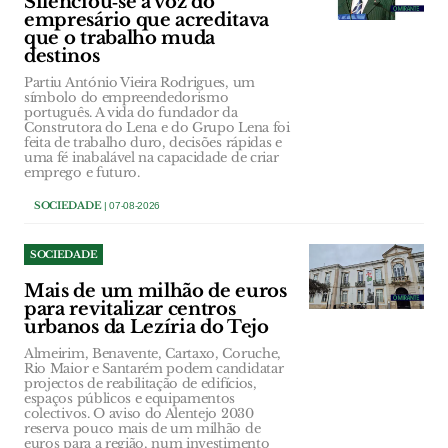
Silenciou‑se a voz do
empresário que acreditava
que o trabalho muda
destinos
Partiu António Vieira Rodrigues, um
símbolo do empreendedorismo
português. A vida do fundador da
Construtora do Lena e do Grupo Lena foi
feita de trabalho duro, decisões rápidas e
uma fé inabalável na capacidade de criar
emprego e futuro.
SOCIEDADE
| 07-08-2026
SOCIEDADE
Mais de um milhão de euros
para revitalizar centros
urbanos da Lezíria do Tejo
Almeirim, Benavente, Cartaxo, Coruche,
Rio Maior e Santarém podem candidatar
projectos de reabilitação de edifícios,
espaços públicos e equipamentos
colectivos. O aviso do Alentejo 2030
reserva pouco mais de um milhão de
euros para a região, num investimento