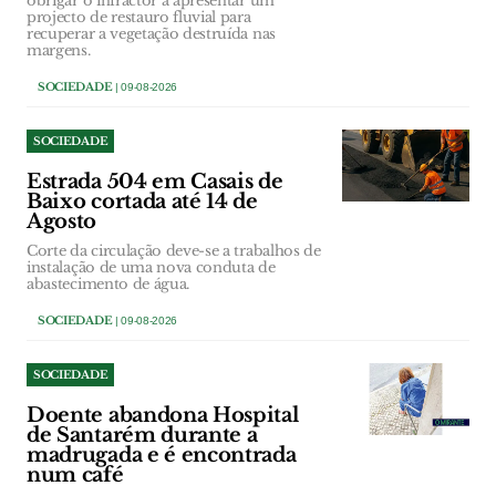
obrigar o infractor a apresentar um
projecto de restauro fluvial para
recuperar a vegetação destruída nas
margens.
SOCIEDADE
| 09-08-2026
SOCIEDADE
Estrada 504 em Casais de
Baixo cortada até 14 de
Agosto
Corte da circulação deve-se a trabalhos de
instalação de uma nova conduta de
abastecimento de água.
SOCIEDADE
| 09-08-2026
SOCIEDADE
Doente abandona Hospital
de Santarém durante a
madrugada e é encontrada
num café