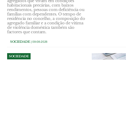
agregados que vivam em condições
habitacionais precárias, com baixos
rendimentos, pessoas com deficiência ou
famílias com dependentes. O tempo de
residência no concelho, a composição do
agregado familiar e a condição de vítima
de violência doméstica também são
factores que contam.
SOCIEDADE
| 09-08-2026
SOCIEDADE
Menor autista espera há
meses por renovação do
Cartão de Cidadão ao
domicílio
A falta de resposta a um pedido de
atendimento domiciliário está a impedir
uma menor autista da Póvoa de Santa Iria
de renovar o Cartão de Cidadão. A família
acusa o IRN de sucessivos
encaminhamentos sem solução e já não
sabe a quem recorrer.
SOCIEDADE
| 09-08-2026