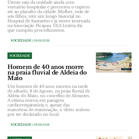
Utente saiu da unidade ainda com
vestuário hospitalar e percorreu o trajecto
até ao planalto da cidade. Mulher, mãe de
seis filhos, tem um longo historial no
Hospital de Santarém e já esteve internada
na Associação Picapau. ULS Lezíria diz
que cumpriu procedimentos.
SOCIEDADE
| 09-08-2026
SOCIEDADE
Homem de 40 anos morre
na praia fluvial de Aldeia do
Mato
Um homem de 40 anos morreu na tarde
de sábado, 8 de Agosto, na praia fluvial de
Aldeia do Mato, no concelho de Abrantes.
A vítima entrou em paragem
cardiorrespiratória e, apesar das
manobras de reanimação, o óbito acabou
por ser declarado no local.
SOCIEDADE
| 09-08-2026