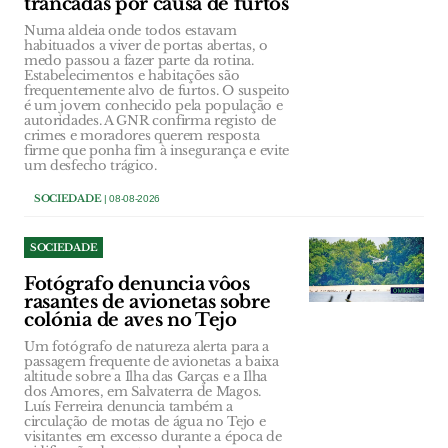
trancadas por causa de furtos
Numa aldeia onde todos estavam
habituados a viver de portas abertas, o
medo passou a fazer parte da rotina.
Estabelecimentos e habitações são
frequentemente alvo de furtos. O suspeito
é um jovem conhecido pela população e
autoridades. A GNR confirma registo de
crimes e moradores querem resposta
firme que ponha fim à insegurança e evite
um desfecho trágico.
SOCIEDADE
| 08-08-2026
SOCIEDADE
Fotógrafo denuncia vôos
rasantes de avionetas sobre
colónia de aves no Tejo
Um fotógrafo de natureza alerta para a
passagem frequente de avionetas a baixa
altitude sobre a Ilha das Garças e a Ilha
dos Amores, em Salvaterra de Magos.
Luís Ferreira denuncia também a
circulação de motas de água no Tejo e
visitantes em excesso durante a época de