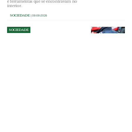
e ferramentas que se encontravam no
interior.
SOCIEDADE
| 08-08-2026
SOCIEDADE
Tentou assaltar mulher junto
a supermercado e ameaçou
polícias em VFX
Homicida está indiciado pelos crimes de
roubo, coação e resistência e coação
sobre funcionário. Caso aconteceu em
Julho em Vila Franca de Xira.
SOCIEDADE
| 08-08-2026
SOCIEDADE
Agrupamentos escolares de
Alenquer recebem 45 mil
euros para aquisição de
equipamentos
Os quatro agrupamentos de escolas do