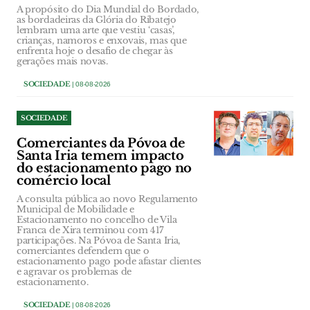
A propósito do Dia Mundial do Bordado,
as bordadeiras da Glória do Ribatejo
lembram uma arte que vestiu ‘casas’,
crianças, namoros e enxovais, mas que
enfrenta hoje o desafio de chegar às
gerações mais novas.
SOCIEDADE
| 08-08-2026
SOCIEDADE
Comerciantes da Póvoa de
Santa Iria temem impacto
do estacionamento pago no
comércio local
A consulta pública ao novo Regulamento
Municipal de Mobilidade e
Estacionamento no concelho de Vila
Franca de Xira terminou com 417
participações. Na Póvoa de Santa Iria,
comerciantes defendem que o
estacionamento pago pode afastar clientes
e agravar os problemas de
estacionamento.
SOCIEDADE
| 08-08-2026