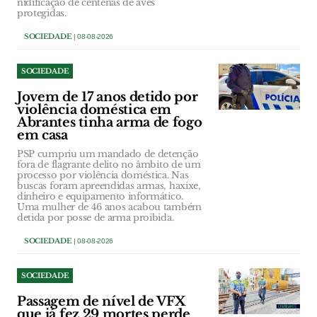
nidificação de centenas de aves
protegidas.
SOCIEDADE
| 08-08-2026
SOCIEDADE
Jovem de 17 anos detido por
violência doméstica em
Abrantes tinha arma de fogo
em casa
PSP cumpriu um mandado de detenção
fora de flagrante delito no âmbito de um
processo por violência doméstica. Nas
buscas foram apreendidas armas, haxixe,
dinheiro e equipamento informático.
Uma mulher de 46 anos acabou também
detida por posse de arma proibida.
SOCIEDADE
| 08-08-2026
SOCIEDADE
Passagem de nível de VFX
que já fez 29 mortes perde