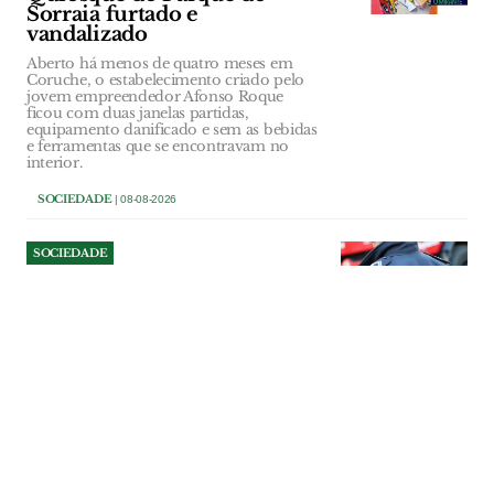
Sorraia furtado e
vandalizado
Aberto há menos de quatro meses em
Coruche, o estabelecimento criado pelo
jovem empreendedor Afonso Roque
ficou com duas janelas partidas,
equipamento danificado e sem as bebidas
e ferramentas que se encontravam no
interior.
SOCIEDADE
| 08-08-2026
SOCIEDADE
Tentou assaltar mulher junto
a supermercado e ameaçou
polícias em VFX
Homicida está indiciado pelos crimes de
roubo, coação e resistência e coação
sobre funcionário. Caso aconteceu em
Julho em Vila Franca de Xira.
SOCIEDADE
| 08-08-2026