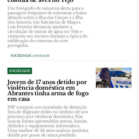
colónia de aves no Tejo
Um fotógrafo de natureza alerta para a
passagem frequente de avionetas a baixa
altitude sobre a Ilha das Garças e a Ilha
dos Amores, em Salvaterra de Magos.
Luís Ferreira denuncia também a
circulação de motas de água no Tejo e
visitantes em excesso durante a época de
nidificação de centenas de aves
protegidas.
SOCIEDADE
| 08-08-2026
SOCIEDADE
Jovem de 17 anos detido por
violência doméstica em
Abrantes tinha arma de fogo
em casa
PSP cumpriu um mandado de detenção
fora de flagrante delito no âmbito de um
processo por violência doméstica. Nas
buscas foram apreendidas armas, haxixe,
dinheiro e equipamento informático.
Uma mulher de 46 anos acabou também
detida por posse de arma proibida.