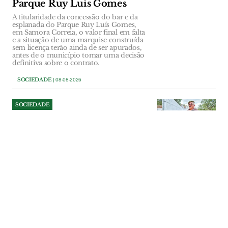
Parque Ruy Luís Gomes
A titularidade da concessão do bar e da
esplanada do Parque Ruy Luís Gomes,
em Samora Correia, o valor final em falta
e a situação de uma marquise construída
sem licença terão ainda de ser apurados,
antes de o município tomar uma decisão
definitiva sobre o contrato.
SOCIEDADE
| 08-08-2026
SOCIEDADE
Reformado da PSP contesta
ordem para demolir 12
metros de muro em Foros de
Almada
Acácio Carvalho sustenta que ergueu a
vedação seguindo os marcos existentes e
a documentação cadastral. O tribunal de
Benavente concluiu, porém, que parte da
construção ocupa terreno pertencente ao
prédio vizinho.
SOCIEDADE
| 07-08-2026