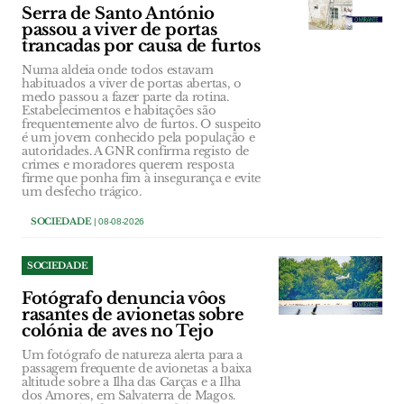
Serra de Santo António
passou a viver de portas
trancadas por causa de furtos
Numa aldeia onde todos estavam
habituados a viver de portas abertas, o
medo passou a fazer parte da rotina.
Estabelecimentos e habitações são
frequentemente alvo de furtos. O suspeito
é um jovem conhecido pela população e
autoridades. A GNR confirma registo de
crimes e moradores querem resposta
firme que ponha fim à insegurança e evite
um desfecho trágico.
SOCIEDADE
| 08-08-2026
SOCIEDADE
Fotógrafo denuncia vôos
rasantes de avionetas sobre
colónia de aves no Tejo
Um fotógrafo de natureza alerta para a
passagem frequente de avionetas a baixa
altitude sobre a Ilha das Garças e a Ilha
dos Amores, em Salvaterra de Magos.