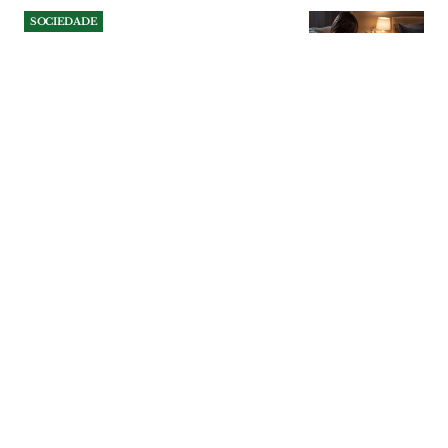
SOCIEDADE
Amamenta Care: a linha 24
horas que apoia mães do
Médio Tejo na
amamentação
Linha criada pela ULS Médio Tejo
funciona todos os dias do ano, é
assegurada por enfermeiros especialistas e
permite esclarecer dúvidas, fazer triagem
e encaminhar mães para consultas
presenciais. Serviço ganha maior
visibilidade durante Agosto, mês marcado
pela sensibilização para o aleitamento
materno.
SOCIEDADE
| 07-08-2026
SOCIEDADE
Apanhado a conduzir na
Póvoa de Santa Iria com três
gramas de álcool no sangue
O condutor foi interceptado pela PSP