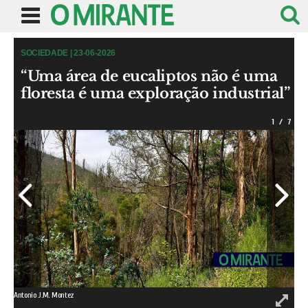
SOCIEDADE | 23-06-2026
“Uma área de eucaliptos não é uma
floresta é uma exploração industrial”
1
/
7
Antonio J.M. Montez
Anto