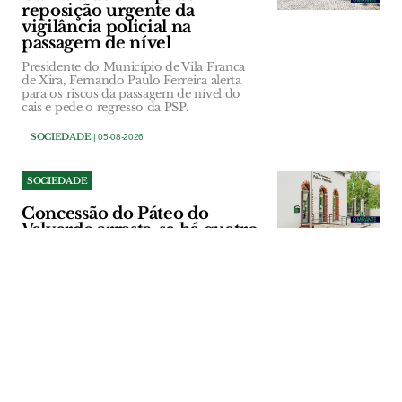
reposição urgente da
vigilância policial na
passagem de nível
Presidente do Município de Vila Franca
de Xira, Fernando Paulo Ferreira alerta
para os riscos da passagem de nível do
cais e pede o regresso da PSP.
SOCIEDADE
| 05-08-2026
SOCIEDADE
Concessão do Páteo do
Valverde arrasta-se há quatro
anos sem solução
Oposição na Câmara de Azambuja quer
conhecer os termos da acção para
resolver a situação do restaurante
municipal, que nunca abriu portas desde
a concessão e não cumpre o pagamento
integral da renda.
SOCIEDADE
| 05-08-2026