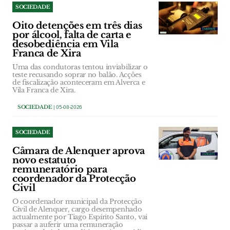
SOCIEDADE
Oito detenções em três dias
por álcool, falta de carta e
desobediência em Vila
Franca de Xira
Uma das condutoras tentou inviabilizar o
teste recusando soprar no balão. Acções
de fiscalização aconteceram em Alverca e
Vila Franca de Xira.
SOCIEDADE
| 05-08-2026
SOCIEDADE
Câmara de Alenquer aprova
novo estatuto
remuneratório para
coordenador da Protecção
Civil
O coordenador municipal da Protecção
Civil de Alenquer, cargo desempenhado
actualmente por Tiago Espírito Santo, vai
passar a auferir uma remuneração