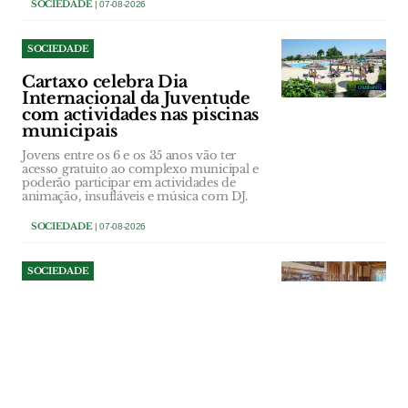
SOCIEDADE
| 07-08-2026
SOCIEDADE
Cartaxo celebra Dia
Internacional da Juventude
com actividades nas piscinas
municipais
Jovens entre os 6 e os 35 anos vão ter
acesso gratuito ao complexo municipal e
poderão participar em actividades de
animação, insufláveis e música com DJ.
SOCIEDADE
| 07-08-2026
SOCIEDADE
Autarcas voltam a defender
reabertura das urgências
obstétricas de Vila Franca de
Xira e Barreiro
Adalberto Campos Fernandes defendeu a
criação de comissões de
acompanhamento para avaliar o impacto