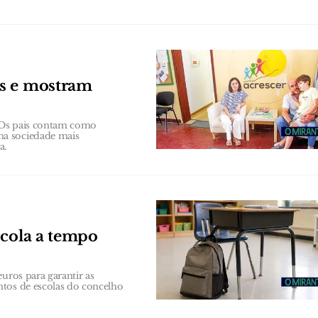
os e mostram
 Os pais contam como
ma sociedade mais
a.
scola a tempo
uros para garantir as
ntos de escolas do concelho