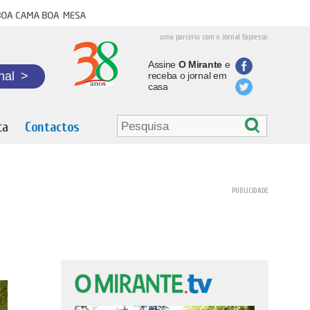
oa cama boa mesa
uma parceria com o Jornal Expresso
Assine
O Mirante
e
nal
>
receba o jornal em
casa
ta
Contactos