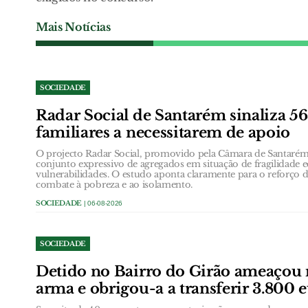
Mais Notícias
SOCIEDADE
Radar Social de Santarém sinaliza 5
familiares a necessitarem de apoio
O projecto Radar Social, promovido pela Câmara de Santarém,
conjunto expressivo de agregados em situação de fragilidade
vulnerabilidades. O estudo aponta claramente para o reforço d
combate à pobreza e ao isolamento.
SOCIEDADE
| 06-08-2026
SOCIEDADE
Detido no Bairro do Girão ameaçou
arma e obrigou-a a transferir 3.800 