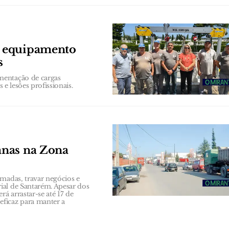
e equipamento
s
mentação de cargas
 e lesões profissionais.
anas na Zona
amadas, travar negócios e
ial de Santarém. Apesar dos
á arrastar-se até 17 de
ficaz para manter a