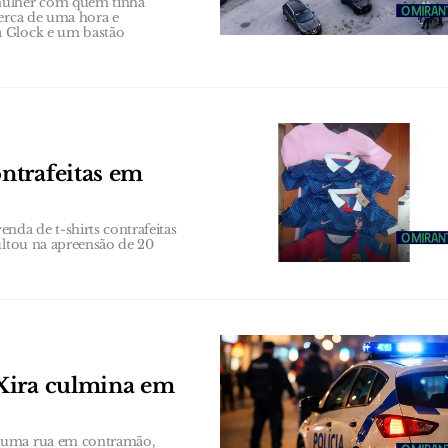
 mulher com quem tinha
cerca de uma hora e
a Glock e um bastão
ntrafeitas em
da de t-shirts contrafeitas
ultou na apreensão de 20
Xira culmina em
 numa rua em contramão,