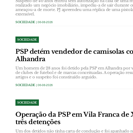
Suspeito de 40 anos entrou sem autorização na casa de uma
realizado um negócio imobiliário, impediu-a de sair durante 
ameaçou-a de morte. PJ apreendeu uma réplica de uma pistol
extensível.
SOCIEDADE
| 06-08-2026
SOCIEDADE
PSP detém vendedor de camisolas co
Alhandra
Um homem de 28 anos foi detido pela PSP em Alhandra por ven
de clubes de futebol e de marcas conceituadas. A operação res
artigos e o suspeito foi constituído arguido.
SOCIEDADE
| 06-08-2026
SOCIEDADE
Operação da PSP em Vila Franca de 
três detenções
Um dos detidos não tinha carta de condução e foi apanhado