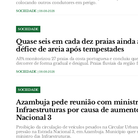
colocando outros condutores em perigo.
SOCIEDADE
| 06-08-2026
SOCIEDADE
Quase seis em cada dez praias ainda
défice de areia após tempestades
APA monitorizou 27 praias da costa portuguesa e concluiu que 
decorrer de forma gradual e desigual. Praias fluviais da região 
SOCIEDADE
| 06-08-2026
SOCIEDADE
Azambuja pede reunião com ministr
Infraestruturas por causa de aument
Nacional 3
Proibição da circulação de veículos pesados na Circular Urb
pressão na Estrada Nacional 3, em Azambuja. Município quer 
ministro das Infraestruturas.