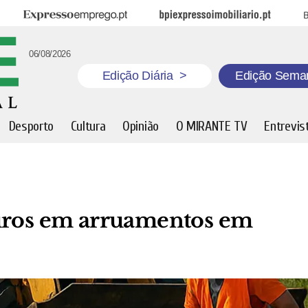
Expresso Emprego
BPI Expresso Imobiliário
B
06/08/2026
Edição Diária
>
Edição Sema
Desporto
Cultura
Opinião
O MIRANTE TV
Entrevis
euros em arruamentos em