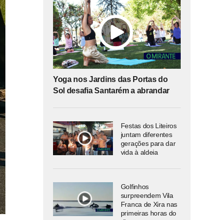
Yoga nos Jardins das Portas do
Sol desafia Santarém a abrandar
Festas dos Liteiros
juntam diferentes
gerações para dar
vida à aldeia
Golfinhos
surpreendem Vila
Franca de Xira nas
primeiras horas do