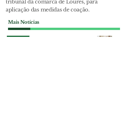
tribunal da comarca de Loures, para
aplicação das medidas de coação.
Mais Notícias
SOCIEDADE
Radar Social de Santarém
sinaliza 563 agregados
familiares a necessitarem de
apoio
O projecto Radar Social, promovido pela
Câmara de Santarém, permitiu identificar
um conjunto expressivo de agregados em
situação de fragilidade económica e com
outras vulnerabilidades. O estudo aponta
claramente para o reforço do apoio
domiciliário, o combate à pobreza e ao
isolamento.
SOCIEDADE
| 06-08-2026
SOCIEDADE