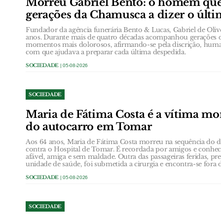
Morreu Gabriel Bento: o homem qu
gerações da Chamusca a dizer o últ
Fundador da agência funerária Bento & Lucas, Gabriel de Oli
anos. Durante mais de quatro décadas acompanhou gerações 
momentos mais dolorosos, afirmando-se pela discrição, huma
com que ajudava a preparar cada última despedida.
SOCIEDADE
| 05-08-2026
SOCIEDADE
Maria de Fátima Costa é a vítima mor
do autocarro em Tomar
Aos 64 anos, Maria de Fátima Costa morreu na sequência do d
contra o Hospital de Tomar. É recordada por amigos e conh
afável, amiga e sem maldade. Outra das passageiras feridas, pr
unidade de saúde, foi submetida a cirurgia e encontra-se fora 
SOCIEDADE
| 05-08-2026
SOCIEDADE