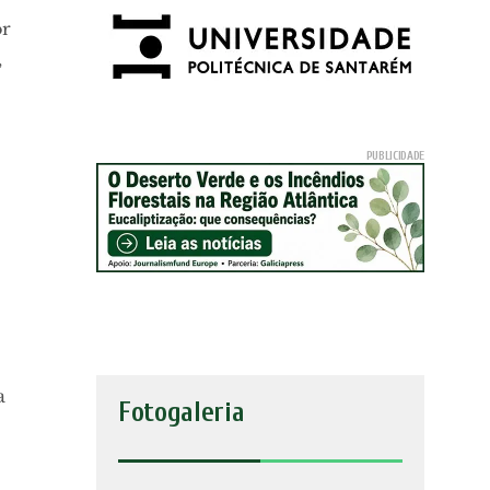
or
,
a
Fotogaleria