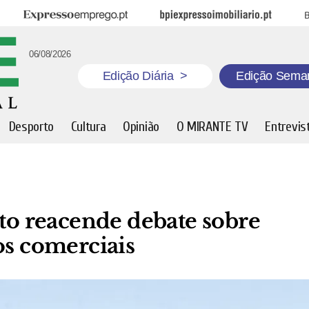
Expresso Emprego
BPI Expresso Imobiliário
B
06/08/2026
Edição Diária
>
Edição Sema
Desporto
Cultura
Opinião
O MIRANTE TV
Entrevis
lto reacende debate sobre
os comerciais