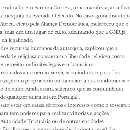
r realizado, em Samora Correia, uma manifestação a fav
ma mesquita na Avenida O Século. No caso agora discutido
breu, eleito pela Aliança Democrática, esclareceu que o
a, mas sim um lugar de culto, adiantando que a GNR já
a da legalidade.
o dos recursos humanos da autarquia, explicou que a
iberdade religiosa consagram a liberdade religiosa como
respeitar os limites legais e urbanísticos.
destinados a comércio, serviços ou indústria para fins
torização do proprietário ou da maioria dos condóminos e
ão do culto. Ainda assim, salientou que as comunidades
u de qualquer outra lei em Portugal”.
m estar em causa direitos e interesses como o sossego, 
ara tem poderes para realizar vistorias e acções
 Autoridade Tributária ou de outras entidades
 fiscalizações, a autarquia poderá adoptar medidas