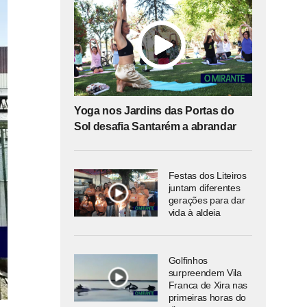
Yoga nos Jardins das Portas do
Sol desafia Santarém a abrandar
Festas dos Liteiros
juntam diferentes
gerações para dar
vida à aldeia
Golfinhos
surpreendem Vila
Franca de Xira nas
primeiras horas do