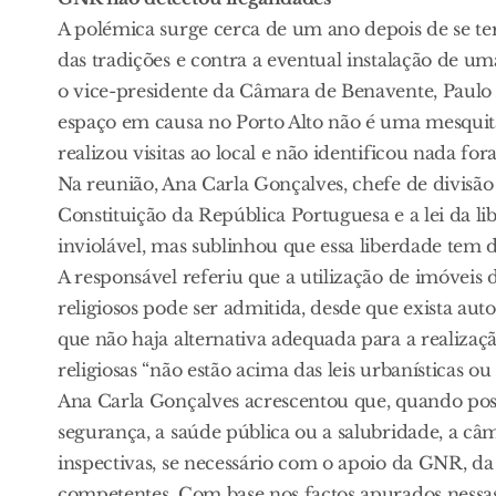
A polémica surge cerca de um ano depois de se te
das tradições e contra a eventual instalação de u
o vice-presidente da Câmara de Benavente, Paulo A
espaço em causa no Porto Alto não é uma mesquit
realizou visitas ao local e não identificou nada for
Na reunião, Ana Carla Gonçalves, chefe de divisã
Constituição da República Portuguesa e a lei da l
inviolável, mas sublinhou que essa liberdade tem de 
A responsável referiu que a utilização de imóveis 
religiosos pode ser admitida, desde que exista au
que não haja alternativa adequada para a realizaç
religiosas “não estão acima das leis urbanísticas o
Ana Carla Gonçalves acrescentou que, quando possa
segurança, a saúde pública ou a salubridade, a câm
inspectivas, se necessário com o apoio da GNR, da
competentes. Com base nos factos apurados nessas