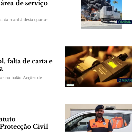
rea de serviço
al da manhã desta quarta-
, falta de carta e
a
ar no balão. Acções de
atuto
Protecção Civil