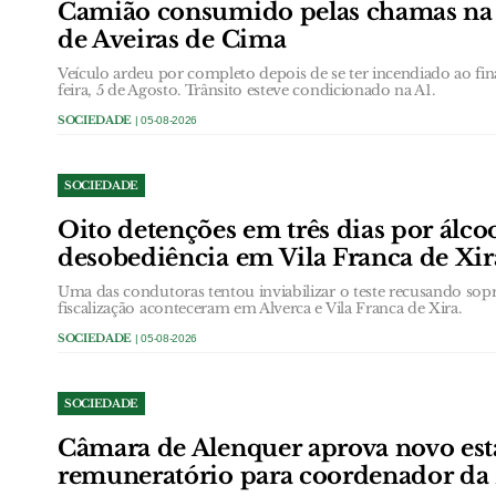
Camião consumido pelas chamas na á
de Aveiras de Cima
Veículo ardeu por completo depois de se ter incendiado ao fin
feira, 5 de Agosto. Trânsito esteve condicionado na A1.
SOCIEDADE
| 05-08-2026
SOCIEDADE
Oito detenções em três dias por álcool
desobediência em Vila Franca de Xir
Uma das condutoras tentou inviabilizar o teste recusando sopr
fiscalização aconteceram em Alverca e Vila Franca de Xira.
SOCIEDADE
| 05-08-2026
SOCIEDADE
Câmara de Alenquer aprova novo est
remuneratório para coordenador da 