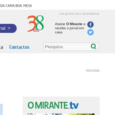
oa cama boa mesa
uma parceria com o Jornal Expresso
Assine
O Mirante
e
nal
>
receba o jornal em
casa
ta
Contactos