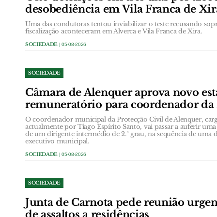
desobediência em Vila Franca de Xir
Uma das condutoras tentou inviabilizar o teste recusando sopr
fiscalização aconteceram em Alverca e Vila Franca de Xira.
SOCIEDADE
| 05-08-2026
SOCIEDADE
Câmara de Alenquer aprova novo est
remuneratório para coordenador da 
O coordenador municipal da Protecção Civil de Alenquer, c
actualmente por Tiago Espírito Santo, vai passar a auferir u
de um dirigente intermédio de 2.º grau, na sequência de uma
executivo municipal.
SOCIEDADE
| 05-08-2026
SOCIEDADE
Junta de Carnota pede reunião urge
de assaltos a residências