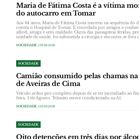
Maria de Fátima Costa é a vítima mor
do autocarro em Tomar
Aos 64 anos, Maria de Fátima Costa morreu na sequência do d
contra o Hospital de Tomar. É recordada por amigos e conh
afável, amiga e sem maldade. Outra das passageiras feridas, pr
unidade de saúde, foi submetida a cirurgia e encontra-se fora 
SOCIEDADE
| 05-08-2026
SOCIEDADE
Camião consumido pelas chamas na á
de Aveiras de Cima
Veículo ardeu por completo depois de se ter incendiado ao fin
feira, 5 de Agosto. Trânsito esteve condicionado na A1.
SOCIEDADE
| 05-08-2026
SOCIEDADE
Oito detenções em três dias por álcool