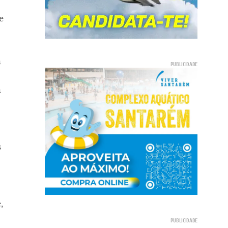
e
a
a
s
,