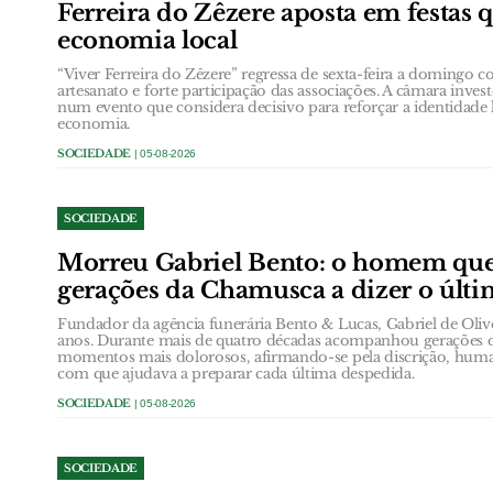
Ferreira do Zêzere aposta em festas 
economia local
“Viver Ferreira do Zêzere” regressa de sexta-feira a domingo
artesanato e forte participação das associações. A câmara inves
num evento que considera decisivo para reforçar a identidade 
economia.
SOCIEDADE
| 05-08-2026
SOCIEDADE
Morreu Gabriel Bento: o homem qu
gerações da Chamusca a dizer o últ
Fundador da agência funerária Bento & Lucas, Gabriel de Oli
anos. Durante mais de quatro décadas acompanhou gerações 
momentos mais dolorosos, afirmando-se pela discrição, huma
com que ajudava a preparar cada última despedida.
SOCIEDADE
| 05-08-2026
SOCIEDADE