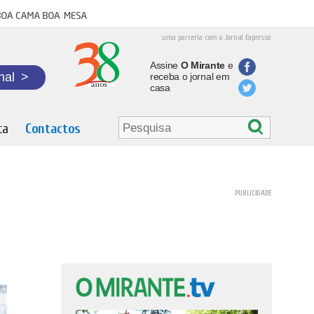
oa cama boa mesa
uma parceria com o Jornal Expresso
Assine
O Mirante
e
nal
>
receba o jornal em
casa
ta
Contactos