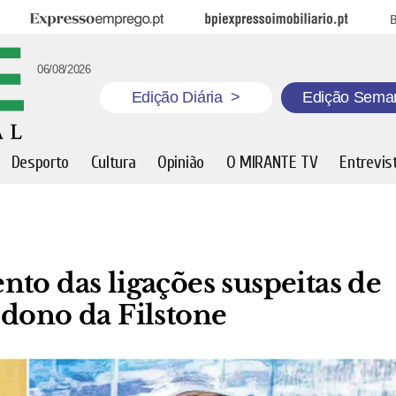
Expresso Emprego
BPI Expresso Imobiliário
B
06/08/2026
Edição Diária
>
Edição Sema
Desporto
Cultura
Opinião
O MIRANTE TV
Entrevis
to das ligações suspeitas de
 dono da Filstone