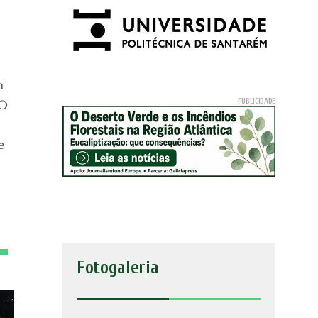
m
 O
e
Fotogaleria