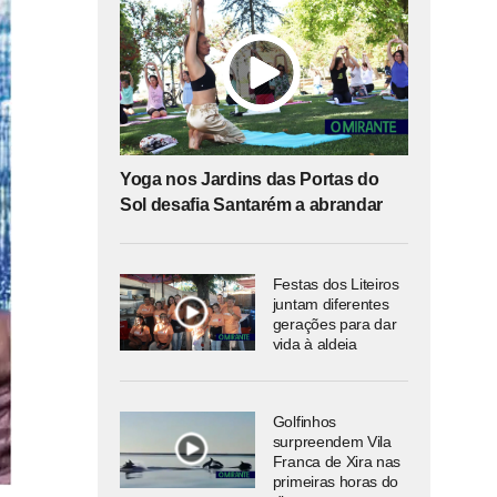
Yoga nos Jardins das Portas do
Sol desafia Santarém a abrandar
Festas dos Liteiros
juntam diferentes
gerações para dar
vida à aldeia
Golfinhos
surpreendem Vila
Franca de Xira nas
primeiras horas do