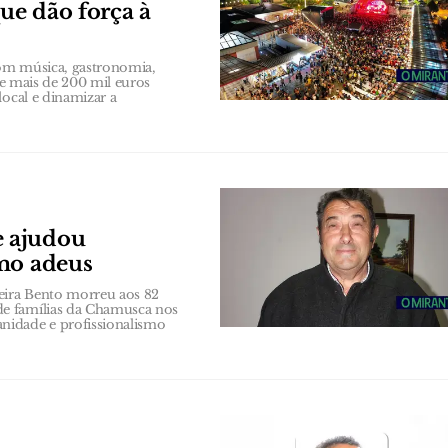
que dão força à
 com música, gastronomia,
te mais de 200 mil euros
local e dinamizar a
e ajudou
imo adeus
veira Bento morreu aos 82
de famílias da Chamusca nos
nidade e profissionalismo