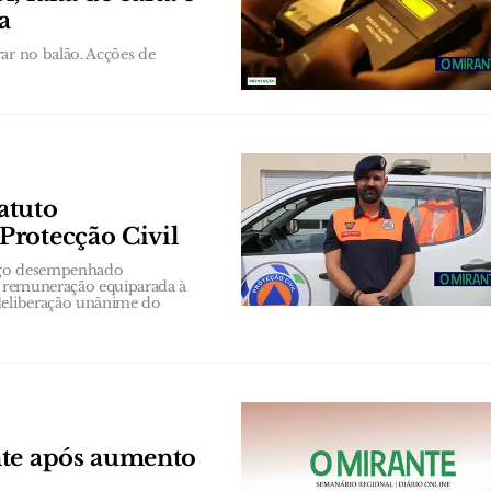
a
ar no balão. Acções de
atuto
Protecção Civil
argo desempenhado
ma remuneração equiparada à
 deliberação unânime do
nte após aumento