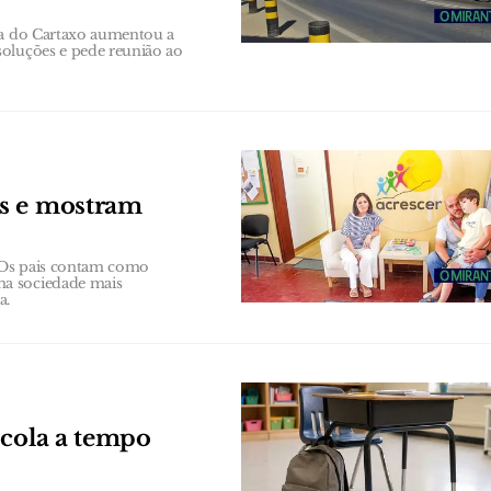
ana do Cartaxo aumentou a
soluções e pede reunião ao
os e mostram
 Os pais contam como
ma sociedade mais
a.
scola a tempo