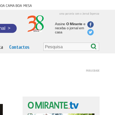
oa cama boa mesa
uma parceria com o Jornal Expresso
Assine
O Mirante
e
nal
>
receba o jornal em
casa
ta
Contactos