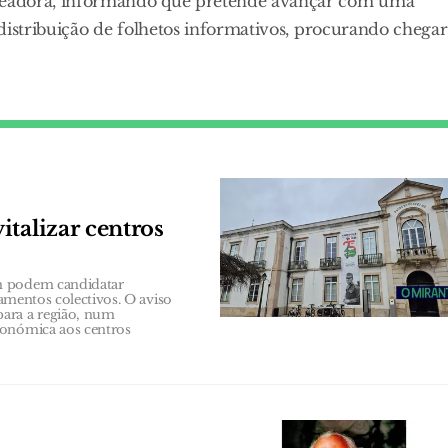
readora, informando que pretende avançar com uma
distribuição de folhetos informativos, procurando chegar
talizar centros
ém podem candidatar
pamentos colectivos. O aviso
para a região, num
conómica aos centros