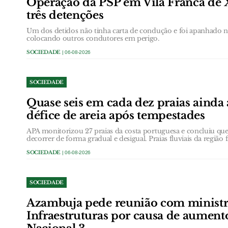
Operação da PSP em Vila Franca de 
três detenções
Um dos detidos não tinha carta de condução e foi apanhado
colocando outros condutores em perigo.
SOCIEDADE
| 06-08-2026
SOCIEDADE
Quase seis em cada dez praias ainda
défice de areia após tempestades
APA monitorizou 27 praias da costa portuguesa e concluiu que 
decorrer de forma gradual e desigual. Praias fluviais da região 
SOCIEDADE
| 06-08-2026
SOCIEDADE
Azambuja pede reunião com ministr
Infraestruturas por causa de aument