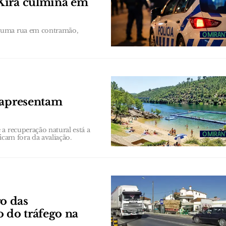
Xira culmina em
 numa rua em contramão,
 apresentam
a recuperação natural está a
ficam fora da avaliação.
o das
o do tráfego na