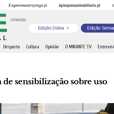
Expresso Emprego
BPI Expresso Imobiliário
B
07/08/2026
Edição Diária
>
Edição Sema
Desporto
Cultura
Opinião
O MIRANTE TV
Entrevis
de sensibilização sobre uso