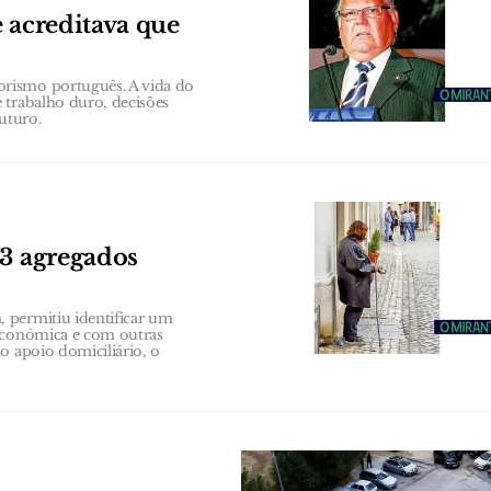
 acreditava que
rismo português. A vida do
 trabalho duro, decisões
uturo.
63 agregados
 permitiu identificar um
 económica e com outras
o apoio domiciliário, o