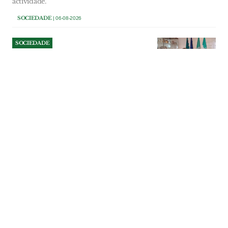
actividade.
SOCIEDADE
| 06-08-2026
SOCIEDADE
Autarca de Alcoentre diz que
população está “assustada”
com data center e exige
esclarecimentos
Presidente da junta quer que câmara
promova sessão pública com empresa
promotora para esclarecer uma
população “assustada” e sem informação.
Vice-presidente do município concorda,
mas entende que encontro só deve
realizar-se quando existirem estudos
capazes de dar respostas concretas.
SOCIEDADE
| 06-08-2026
SOCIEDADE
Operação da GNR em
Benavente leva à apreensão