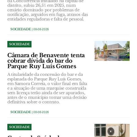
da Concorrência instalado na capital de
distrito, subiu 26,5% em 2025, num
cenário dominado por problemas de
notificação, arguidos em fuga, atrasos das
entidades reguladoras e falta de pessoal.
SOCIEDADE
| 08-08-2026
SOCIEDADE
Câmara de Benavente tenta
cobrar dívida do bar do
Parque Ruy Luís Gomes
A titularidade da concessão do bar e da
esplanada do Parque Ruy Luís Gomes,
em Samora Correia, o valor final em falta
e a situação de uma marquise construída
sem licença terão ainda de ser apurados,
antes de o município tomar uma decisão
definitiva sobre o contrato.
SOCIEDADE
| 08-08-2026
SOCIEDADE