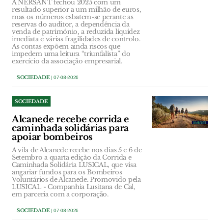
A NERSANT fechou 2025 com um
resultado superior a um milhão de euros,
mas os números esbatem-se perante as
reservas do auditor, a dependência da
venda de património, a reduzida liquidez
imediata e várias fragilidades de controlo.
As contas expõem ainda riscos que
impedem uma leitura “triunfalista” do
exercício da associação empresarial.
SOCIEDADE
| 07-08-2026
SOCIEDADE
Alcanede recebe corrida e
caminhada solidárias para
apoiar bombeiros
A vila de Alcanede recebe nos dias 5 e 6 de
Setembro a quarta edição da Corrida e
Caminhada Solidária LUSICAL, que visa
angariar fundos para os Bombeiros
Voluntários de Alcanede. Promovido pela
LUSICAL - Companhia Lusitana de Cal,
em parceria com a corporação.
SOCIEDADE
| 07-08-2026