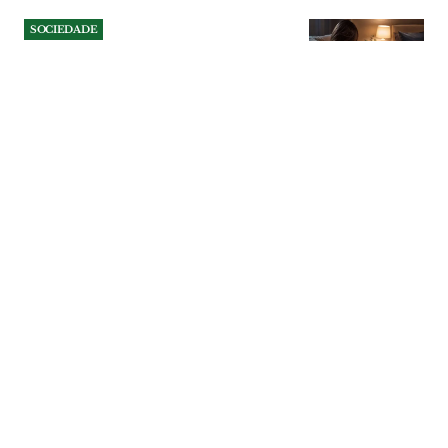
SOCIEDADE
Amamenta Care: a linha 24
horas que apoia mães do
Médio Tejo na
amamentação
Linha criada pela ULS Médio Tejo
funciona todos os dias do ano, é
assegurada por enfermeiros especialistas e
permite esclarecer dúvidas, fazer triagem
e encaminhar mães para consultas
presenciais. Serviço ganha maior
visibilidade durante Agosto, mês marcado
pela sensibilização para o aleitamento
materno.
SOCIEDADE
| 07-08-2026
SOCIEDADE
Apanhado a conduzir na
Póvoa de Santa Iria com três
gramas de álcool no sangue
O condutor foi interceptado pela PSP