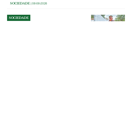
SOCIEDADE
| 08-08-2026
SOCIEDADE
Reformado da PSP contesta
ordem para demolir 12
metros de muro em Foros de
Almada
Acácio Carvalho sustenta que ergueu a
vedação seguindo os marcos existentes e
a documentação cadastral. O tribunal de
Benavente concluiu, porém, que parte da
construção ocupa terreno pertencente ao
prédio vizinho.
SOCIEDADE
| 07-08-2026
SOCIEDADE
NERSANT com problemas
estruturais e dependência da
venda de património
A NERSANT fechou 2025 com um