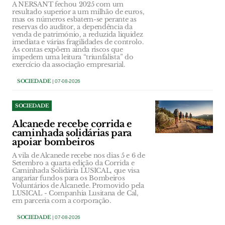
A NERSANT fechou 2025 com um
resultado superior a um milhão de euros,
mas os números esbatem-se perante as
reservas do auditor, a dependência da
venda de património, a reduzida liquidez
imediata e várias fragilidades de controlo.
As contas expõem ainda riscos que
impedem uma leitura “triunfalista” do
exercício da associação empresarial.
SOCIEDADE
| 07-08-2026
SOCIEDADE
Alcanede recebe corrida e
caminhada solidárias para
apoiar bombeiros
A vila de Alcanede recebe nos dias 5 e 6 de
Setembro a quarta edição da Corrida e
Caminhada Solidária LUSICAL, que visa
angariar fundos para os Bombeiros
Voluntários de Alcanede. Promovido pela
LUSICAL - Companhia Lusitana de Cal,
em parceria com a corporação.
SOCIEDADE
| 07-08-2026