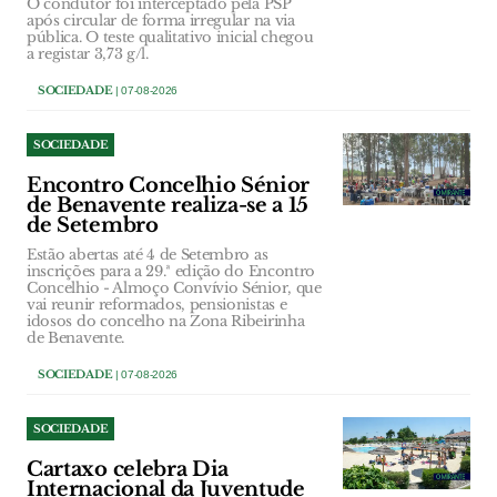
O condutor foi interceptado pela PSP
após circular de forma irregular na via
pública. O teste qualitativo inicial chegou
a registar 3,73 g/l.
SOCIEDADE
| 07-08-2026
SOCIEDADE
Encontro Concelhio Sénior
de Benavente realiza-se a 15
de Setembro
Estão abertas até 4 de Setembro as
inscrições para a 29.ª edição do Encontro
Concelhio - Almoço Convívio Sénior, que
vai reunir reformados, pensionistas e
idosos do concelho na Zona Ribeirinha
de Benavente.
SOCIEDADE
| 07-08-2026
SOCIEDADE
Cartaxo celebra Dia
Internacional da Juventude