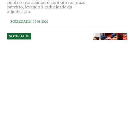
público não assinou o contrato no prazo
previsto, levando à caducidade da
adjudicação.
SOCIEDADE
| 07-08-2026
SOCIEDADE
Comandante dos Bombeiros
de Salvaterra deixa cargo a
três anos de terminar
comissão
Paulo Dionísio comandava a corporação
desde 2014, tendo interrompido a sua
terceira comissão de serviço. “Objectivos
diferentes” estiveram na base da decisão
do comandante que diz sair de “cabeça
erguida”. Segundo comandante assume
funções até nova nomeação.
SOCIEDADE
| 07-08-2026
SOCIEDADE
Militares prepararam