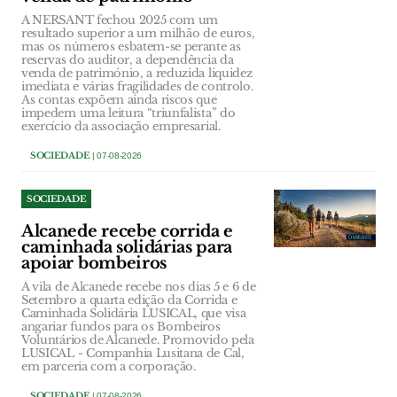
A NERSANT fechou 2025 com um
resultado superior a um milhão de euros,
mas os números esbatem-se perante as
reservas do auditor, a dependência da
venda de património, a reduzida liquidez
imediata e várias fragilidades de controlo.
As contas expõem ainda riscos que
impedem uma leitura “triunfalista” do
exercício da associação empresarial.
SOCIEDADE
| 07-08-2026
SOCIEDADE
Alcanede recebe corrida e
caminhada solidárias para
apoiar bombeiros
A vila de Alcanede recebe nos dias 5 e 6 de
Setembro a quarta edição da Corrida e
Caminhada Solidária LUSICAL, que visa
angariar fundos para os Bombeiros
Voluntários de Alcanede. Promovido pela
LUSICAL - Companhia Lusitana de Cal,
em parceria com a corporação.
SOCIEDADE
| 07-08-2026