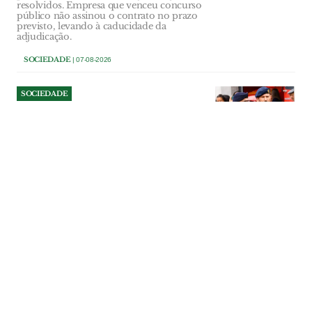
resolvidos. Empresa que venceu concurso
público não assinou o contrato no prazo
previsto, levando à caducidade da
adjudicação.
SOCIEDADE
| 07-08-2026
SOCIEDADE
Comandante dos Bombeiros
de Salvaterra deixa cargo a
três anos de terminar
comissão
Paulo Dionísio comandava a corporação
desde 2014, tendo interrompido a sua
terceira comissão de serviço. “Objectivos
diferentes” estiveram na base da decisão
do comandante que diz sair de “cabeça
erguida”. Segundo comandante assume
funções até nova nomeação.
SOCIEDADE
| 07-08-2026
SOCIEDADE