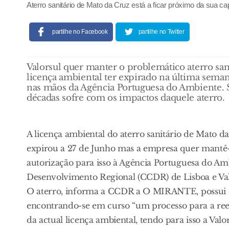
Aterro sanitário de Mato da Cruz está a ficar próximo da sua ca
partilhe no Facebook
partilhe no Twitter
Valorsul quer manter o problemático aterro sa
licença ambiental ter expirado na última sema
nas mãos da Agência Portuguesa do Ambiente. S
décadas sofre com os impactos daquele aterro.
A licença ambiental do aterro sanitário de Mato da
expirou a 27 de Junho mas a empresa quer mantê
autorização para isso à Agência Portuguesa do A
Desenvolvimento Regional (CCDR) de Lisboa e Val
O aterro, informa a CCDR a O MIRANTE, possui em 
encontrando-se em curso “um processo para a reen
da actual licença ambiental, tendo para isso a Val