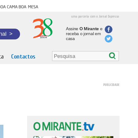
oa cama boa mesa
uma parceria com o Jornal Expresso
Assine
O Mirante
e
nal
>
receba o jornal em
casa
ta
Contactos