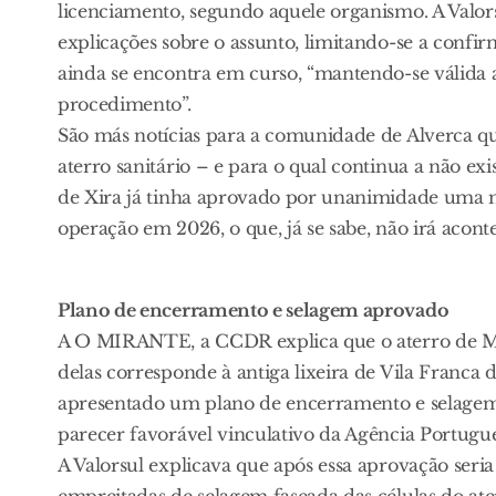
licenciamento, segundo aquele organismo. A Valo
explicações sobre o assunto, limitando-se a conf
ainda se encontra em curso, “mantendo-se válida a
procedimento”.
São más notícias para a comunidade de Alverca q
aterro sanitário – e para o qual continua a não ex
de Xira já tinha aprovado por unanimidade uma mo
operação em 2026, o que, já se sabe, não irá aconte
Plano de encerramento e selagem aprovado
A O MIRANTE, a CCDR explica que o aterro de Mat
delas corresponde à antiga lixeira de Vila Franca de
apresentado um plano de encerramento e selage
parecer favorável vinculativo da Agência Portugu
A Valorsul explicava que após essa aprovação seria
empreitadas de selagem faseada das células do ater