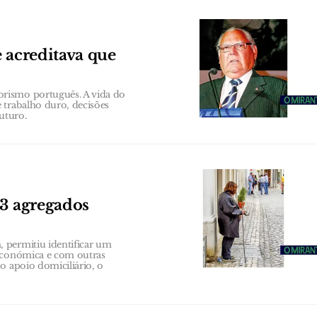
 acreditava que
rismo português. A vida do
 trabalho duro, decisões
uturo.
63 agregados
 permitiu identificar um
 económica e com outras
o apoio domiciliário, o