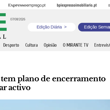
Expresso Emprego
BPI Expresso Imobiliário
B
07/08/2026
Edição Diária
>
Edição Sema
Desporto
Cultura
Opinião
O MIRANTE TV
Entrevis
á tem plano de encerramento
r activo