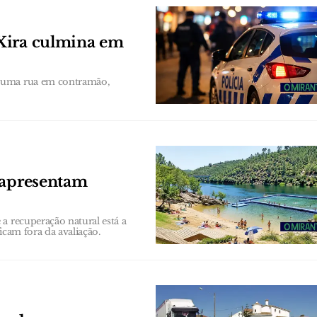
Xira culmina em
 numa rua em contramão,
 apresentam
a recuperação natural está a
ficam fora da avaliação.