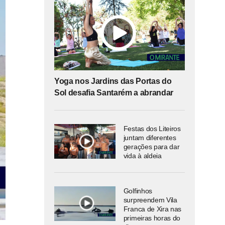
Yoga nos Jardins das Portas do
Sol desafia Santarém a abrandar
Festas dos Liteiros
juntam diferentes
gerações para dar
vida à aldeia
Golfinhos
surpreendem Vila
Franca de Xira nas
primeiras horas do