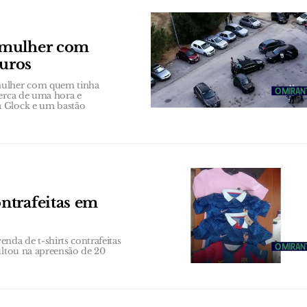
 mulher com
euros
 mulher com quem tinha
cerca de uma hora e
a Glock e um bastão
ntrafeitas em
da de t-shirts contrafeitas
ultou na apreensão de 20