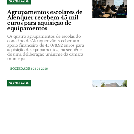
SOCIEDADE
Agrupamentos escolares de
Alenquer recebem 45 mil
euros para aquisição de
equipamentos
Os quatro agrupamentos de escolas do
concelho de Alenquer vão receber um
apoio financeiro de 45.073,92 euros para
aquisição de equipamentos, na sequência
de uma deliberação unânime da câmara
municipal.
SOCIEDADE
| 08-08-2026
SOCIEDADE
Câmara de Benavente tenta
cobrar dívida do bar do
Parque Ruy Luís Gomes
A titularidade da concessão do bar e da
esplanada do Parque Ruy Luís Gomes,
em Samora Correia, o valor final em falta
e a situação de uma marquise construída
sem licença terão ainda de ser apurados,