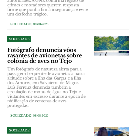
autoridades. A GNR confirma registo de
crimes e moradores querem resposta
firme que ponha fim à insegurança e evite
um desfecho trágico.
SOCIEDADE
| 08-08-2026
SOCIEDADE
Fotógrafo denuncia vôos
rasantes de avionetas sobre
colónia de aves no Tejo
Um fotógrafo de natureza alerta para a
passagem frequente de avionetas a baixa
altitude sobre a Ilha das Garças e a Ilha
dos Amores, em Salvaterra de Magos.
Luís Ferreira denuncia também a
circulação de motas de água no Tejo e
visitantes em excesso durante a época de
nidificação de centenas de aves
protegidas.
SOCIEDADE
| 08-08-2026
SOCIEDADE