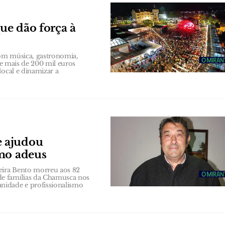
que dão força à
 com música, gastronomia,
te mais de 200 mil euros
local e dinamizar a
e ajudou
imo adeus
veira Bento morreu aos 82
de famílias da Chamusca nos
nidade e profissionalismo