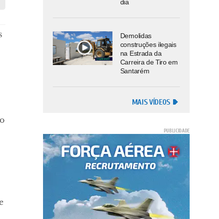
dia
s
Demolidas
construções ilegais
na Estrada da
Carreira de Tiro em
Santarém
MAIS VÍDEOS
no
e