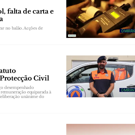
, falta de carta e
a
ar no balão. Acções de
atuto
Protecção Civil
argo desempenhado
ma remuneração equiparada à
 deliberação unânime do