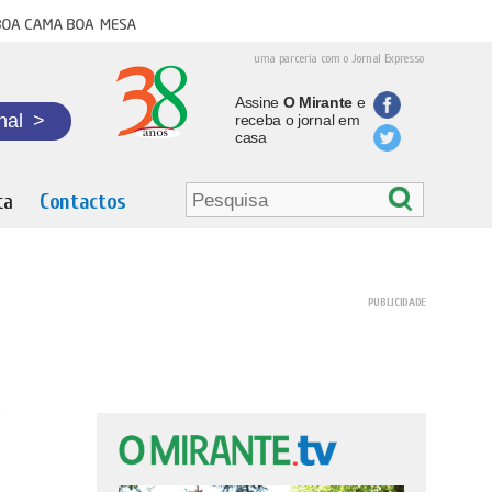
oa cama boa mesa
uma parceria com o Jornal Expresso
Assine
O Mirante
e
nal
>
receba o jornal em
casa
ta
Contactos