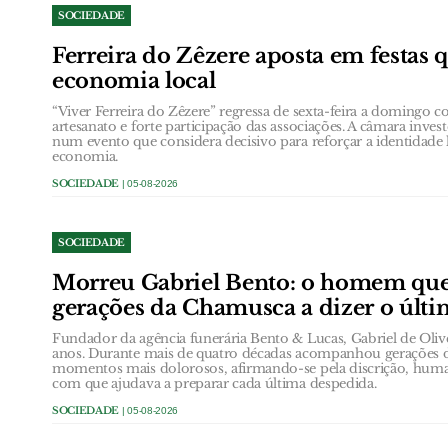
SOCIEDADE
Ferreira do Zêzere aposta em festas 
economia local
“Viver Ferreira do Zêzere” regressa de sexta-feira a domingo
artesanato e forte participação das associações. A câmara inves
num evento que considera decisivo para reforçar a identidade 
economia.
SOCIEDADE
| 05-08-2026
SOCIEDADE
Morreu Gabriel Bento: o homem qu
gerações da Chamusca a dizer o últ
Fundador da agência funerária Bento & Lucas, Gabriel de Oli
anos. Durante mais de quatro décadas acompanhou gerações 
momentos mais dolorosos, afirmando-se pela discrição, huma
com que ajudava a preparar cada última despedida.
SOCIEDADE
| 05-08-2026