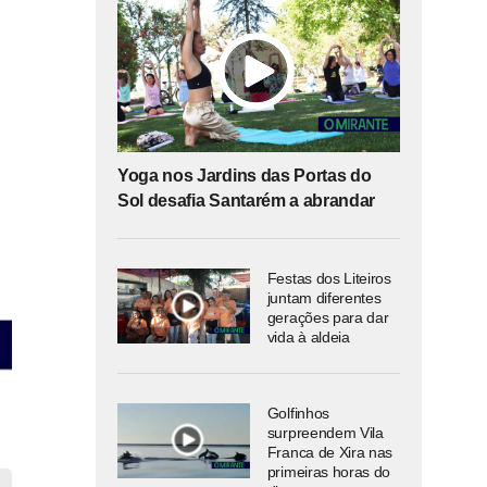
Yoga nos Jardins das Portas do
Sol desafia Santarém a abrandar
Festas dos Liteiros
juntam diferentes
gerações para dar
vida à aldeia
Golfinhos
surpreendem Vila
Franca de Xira nas
primeiras horas do