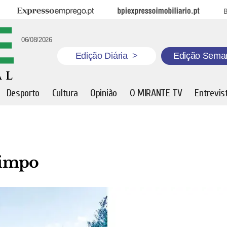
Expresso Emprego
BPI Expresso Imobiliário
B
06/08/2026
Edição Diária
>
Edição Sema
Desporto
Cultura
Opinião
O MIRANTE TV
Entrevis
 limpo