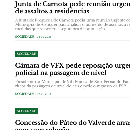
Junta de Carnota pede reunião urge
de assaltos a residências
A Junta de Freguesia de Carnota pediu uma reunião urgente c
Município de Alenquer para analisar o aumento de assaltos a r
medidas que reforcem a segurança da população.
SOCIEDADE
| 05-08-2026
SOCIEDADE
Câmara de VFX pede reposição urgen
policial na passagem de nível
Presidente do Município de Vila Franca de Xira, Fernando Paulo
riscos da passagem de nível do cais e pede o regresso da PSP.
SOCIEDADE
| 05-08-2026
SOCIEDADE
Concessão do Páteo do Valverde arra
anos sem solução