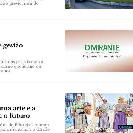
aviso prévio, nem do
e gestão
dar os participantes a
cia no quotidiano e a
brada.
ma arte e a
a o futuro
lória do Ribatejo lembram
que enfrenta hoje o desafio