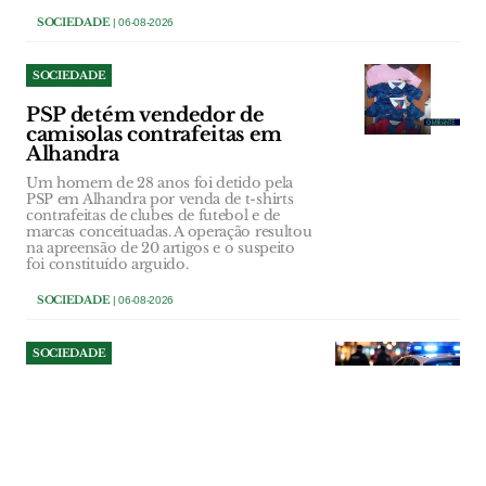
SOCIEDADE
| 06-08-2026
SOCIEDADE
PSP detém vendedor de
camisolas contrafeitas em
Alhandra
Um homem de 28 anos foi detido pela
PSP em Alhandra por venda de t-shirts
contrafeitas de clubes de futebol e de
marcas conceituadas. A operação resultou
na apreensão de 20 artigos e o suspeito
foi constituído arguido.
SOCIEDADE
| 06-08-2026
SOCIEDADE
Operação da PSP em Vila
Franca de Xira culmina em
três detenções
Um dos detidos não tinha carta de
condução e foi apanhado numa rua em