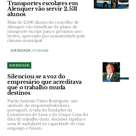
Transportes escolares em
Alenquer vão servir 2.531
alunos
Mais de 2.500 alunos do concelho de
Alenquer vão beneficiar do plano de
transporte escolar para o próximo ano
lectivo, aprovado por unanimidade pela
câmara municipal.
SOCIEDADE
| 07-08-2026
SOCIEDADE
Silenciou‑se a voz do
empresário que acreditava
que o trabalho muda
destinos
Partiu António Vieira Rodrigues, um
símbolo do empreendedorismo
português. A vida do fundador da
Construtora do Lena e do Grupo Lena foi
feita de trabalho duro, decisões rápidas e
uma fé inabalável na capacidade de criar
emprego e futuro.