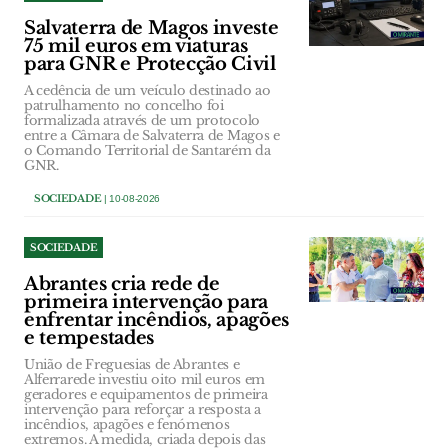
Salvaterra de Magos investe
75 mil euros em viaturas
para GNR e Protecção Civil
A cedência de um veículo destinado ao
patrulhamento no concelho foi
formalizada através de um protocolo
entre a Câmara de Salvaterra de Magos e
o Comando Territorial de Santarém da
GNR.
SOCIEDADE
| 10-08-2026
SOCIEDADE
Abrantes cria rede de
primeira intervenção para
enfrentar incêndios, apagões
e tempestades
União de Freguesias de Abrantes e
Alferrarede investiu oito mil euros em
geradores e equipamentos de primeira
intervenção para reforçar a resposta a
incêndios, apagões e fenómenos
extremos. A medida, criada depois das