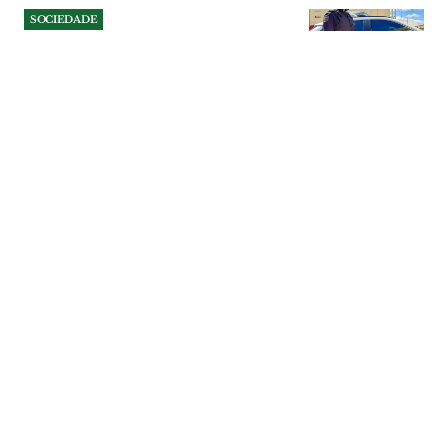
SOCIEDADE
Jovem de 17 anos detido por
violência doméstica em
Abrantes tinha arma de fogo
em casa
PSP cumpriu um mandado de detenção
fora de flagrante delito no âmbito de um
processo por violência doméstica. Nas
buscas foram apreendidas armas, haxixe,
dinheiro e equipamento informático.
Uma mulher de 46 anos acabou também
detida por posse de arma proibida.
SOCIEDADE
| 08-08-2026
SOCIEDADE
Passagem de nível de VFX
que já fez 29 mortes perde
policiamento e
responsabilidade é atirada
para a IP
Os agentes da PSP deixaram de vigiar a