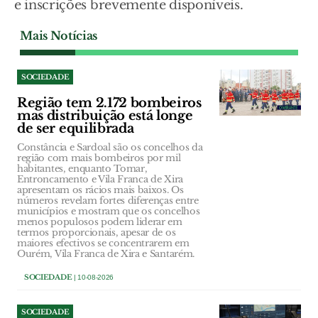
e inscrições brevemente disponíveis.
Mais Notícias
SOCIEDADE
Região tem 2.172 bombeiros
mas distribuição está longe
de ser equilibrada
Constância e Sardoal são os concelhos da
região com mais bombeiros por mil
habitantes, enquanto Tomar,
Entroncamento e Vila Franca de Xira
apresentam os rácios mais baixos. Os
números revelam fortes diferenças entre
municípios e mostram que os concelhos
menos populosos podem liderar em
termos proporcionais, apesar de os
maiores efectivos se concentrarem em
Ourém, Vila Franca de Xira e Santarém.
SOCIEDADE
| 10-08-2026
SOCIEDADE