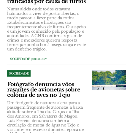
trancadas por causa de furtos
Numa aldeia onde todos estavam
habituados a viver de portas abertas, o
medo passou a fazer parte da rotina.
Estabelecimentos e habitações são
frequentemente alvo de furtos. O suspeito
é um jovem conhecido pela população e
autoridades. A GNR confirma registo de
crimes e moradores querem resposta
firme que ponha fim à insegurança e evite
um desfecho trágico.
SOCIEDADE
| 08-08-2026
SOCIEDADE
Fotógrafo denuncia vôos
rasantes de avionetas sobre
colónia de aves no Tejo
Um fotógrafo de natureza alerta para a
passagem frequente de avionetas a baixa
altitude sobre a Ilha das Garças e a Ilha
dos Amores, em Salvaterra de Magos.
Luís Ferreira denuncia também a
circulação de motas de água no Tejo e
visitantes em excesso durante a época de