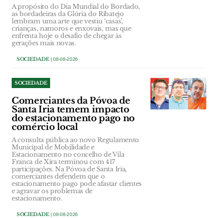
A propósito do Dia Mundial do Bordado,
as bordadeiras da Glória do Ribatejo
lembram uma arte que vestiu ‘casas’,
crianças, namoros e enxovais, mas que
enfrenta hoje o desafio de chegar às
gerações mais novas.
SOCIEDADE
| 08-08-2026
SOCIEDADE
Comerciantes da Póvoa de
Santa Iria temem impacto
do estacionamento pago no
comércio local
A consulta pública ao novo Regulamento
Municipal de Mobilidade e
Estacionamento no concelho de Vila
Franca de Xira terminou com 417
participações. Na Póvoa de Santa Iria,
comerciantes defendem que o
estacionamento pago pode afastar clientes
e agravar os problemas de
estacionamento.
SOCIEDADE
| 08-08-2026