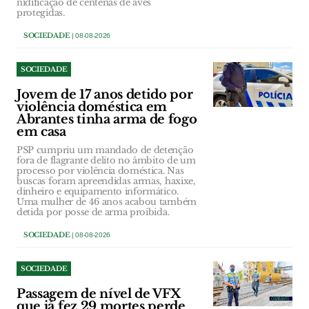
nidificação de centenas de aves
protegidas.
SOCIEDADE
| 08-08-2026
SOCIEDADE
Jovem de 17 anos detido por
violência doméstica em
Abrantes tinha arma de fogo
em casa
PSP cumpriu um mandado de detenção
fora de flagrante delito no âmbito de um
processo por violência doméstica. Nas
buscas foram apreendidas armas, haxixe,
dinheiro e equipamento informático.
Uma mulher de 46 anos acabou também
detida por posse de arma proibida.
SOCIEDADE
| 08-08-2026
SOCIEDADE
Passagem de nível de VFX
que já fez 29 mortes perde