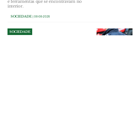
e ferramentas que se encontravam no
interior.
SOCIEDADE
| 08-08-2026
SOCIEDADE
Tentou assaltar mulher junto
a supermercado e ameaçou
polícias em VFX
Homicida está indiciado pelos crimes de
roubo, coação e resistência e coação
sobre funcionário. Caso aconteceu em
Julho em Vila Franca de Xira.
SOCIEDADE
| 08-08-2026
SOCIEDADE
Agrupamentos escolares de
Alenquer recebem 45 mil
euros para aquisição de
equipamentos
Os quatro agrupamentos de escolas do